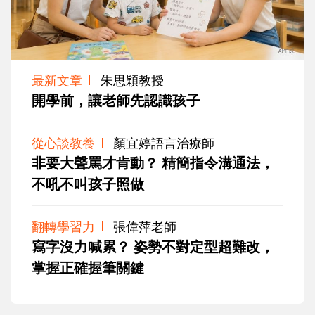
最新文章
朱思穎教授
開學前，讓老師先認識孩子
從心談教養
顏宜婷語言治療師
非要大聲罵才肯動？ 精簡指令溝通法，
不吼不叫孩子照做
翻轉學習力
張偉萍老師
寫字沒力喊累？ 姿勢不對定型超難改，
掌握正確握筆關鍵