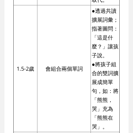
●透過共讀
擴展詞彙；
指著圖問：
「這是什
麼？」讓孩
子說。
●將孩子組
1.5-2歲
會組合兩個單詞
合的雙詞擴
展成簡單
句，如：將
「熊熊，
哭」充為
「熊熊在
哭」。