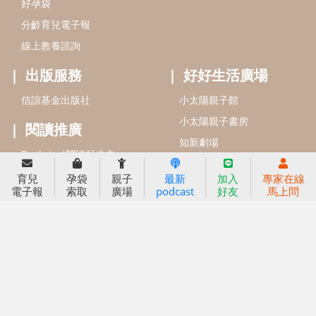
信誼基金會
附設幼兒園
信誼兒童發展國際研討會
實驗幼兒園
2022信誼年度報告
小袋鼠幼師網
2023信誼年度報告
2024信誼年度報告
2025信誼年度報告
育兒服務
育兒
孕袋
親子
最新
加入
專家在線
好好育兒
電子報
索取
廣場
podcast
好友
馬上問
好孕袋
分齡育兒電子報
線上教養諮詢
出版服務
好好生活廣場
信誼基金出版社
小太陽親子館