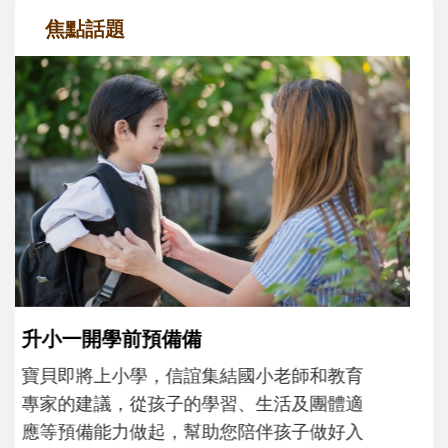
焦點話題
和孩子一起長大的那個男人│讀懂父親的
不同模樣
沒有人天生就擅長當爸爸！男人總是在一次
次「前所未有」的體驗中，跟著孩子一起長