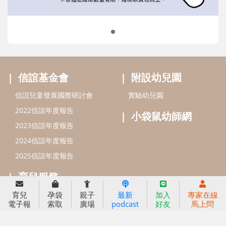
2024信誼年度報告
2025信誼年度報告
育兒服務
好好育兒
好孕袋
分齡育兒電子報
線上教養諮詢
出版服務
好好生活廣場
信誼基金出版社
小太陽親子館
小太陽親子書房
閱讀推廣
知新劇場
Bookstart閱讀起步走
育兒
孕袋
親子
最新
加入
專家在線
農人餐桌
電子報
索取
廣場
podcast
好友
馬上問
信誼幼兒文學獎
Green & Safe
信誼兒童動畫獎