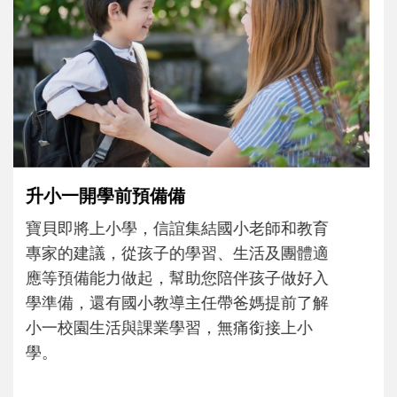
和孩子一起長大的那個男人│讀懂父親的
不同模樣
沒有人天生就擅長當爸爸！男人總是在一次
次「前所未有」的體驗中，跟著孩子一起長
大。從給予安全感的肢體遊戲，到獨立自
主、角色認同及解決問題的能力養成。爸爸
正嘗試用不同的模樣，參與孩子每個重要的
成長歷程。