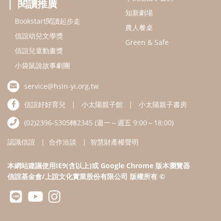
閱讀推廣
知新劇場
Bookstart閱讀起步走
農人餐桌
信誼幼兒文學獎
Green & Safe
信誼兒童動畫獎
小袋鼠說故事劇團
service@hsin-yi.org.tw
信誼好好育兒
小太陽親子館
小太陽親子書房
(02)2396-5305轉2345 (週一～週五 9:00～18:00)
認識信誼
合作洽談
智慧財產權聲明
本網站建議使用IE9(含以上)或 Google Chrome 版本瀏覽器
信誼基金會/上誼文化實業股份有限公司 版權所有 ©