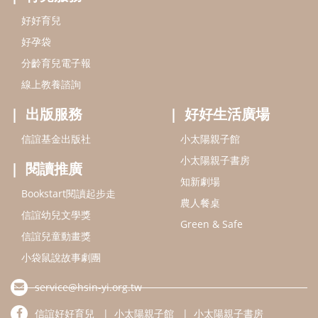
好好育兒
好孕袋
分齡育兒電子報
線上教養諮詢
出版服務
好好生活廣場
信誼基金出版社
小太陽親子館
小太陽親子書房
閱讀推廣
知新劇場
Bookstart閱讀起步走
農人餐桌
信誼幼兒文學獎
Green & Safe
信誼兒童動畫獎
小袋鼠說故事劇團
service@hsin-yi.org.tw
信誼好好育兒
小太陽親子館
小太陽親子書房