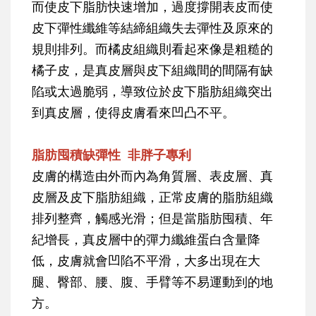
而使皮下脂肪快速增加，過度撐開表皮而使
皮下彈性纖維等結締組織失去彈性及原來的
規則排列。而橘皮組織則看起來像是粗糙的
橘子皮，是真皮層與皮下組織間的間隔有缺
陷或太過脆弱，導致位於皮下脂肪組織突出
到真皮層，使得皮膚看來凹凸不平。
脂肪囤積缺彈性 非胖子專利
皮膚的構造由外而內為角質層、表皮層、真
皮層及皮下脂肪組織，正常皮膚的脂肪組織
排列整齊，觸感光滑；但是當脂肪囤積、年
紀增長，真皮層中的彈力纖維蛋白含量降
低，皮膚就會凹陷不平滑，大多出現在大
腿、臀部、腰、腹、手臂等不易運動到的地
方。