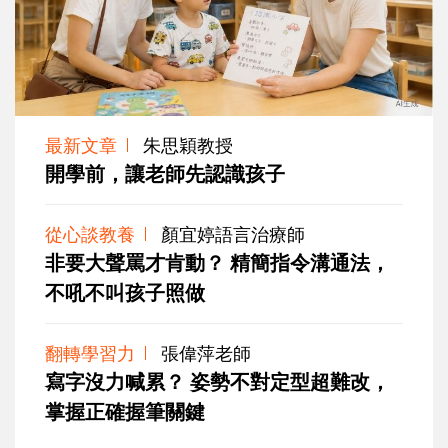
最新文章
朱思穎教授
開學前，讓老師先認識孩子
從心談教養
顏宜婷語言治療師
非要大聲罵才肯動？ 精簡指令溝通法，
不吼不叫孩子照做
翻轉學習力
張偉萍老師
寫字沒力喊累？ 姿勢不對定型超難改，
掌握正確握筆關鍵