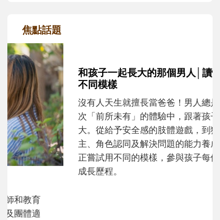
焦點話題
和孩子一起長大的那個男人│讀懂父親的
不同模樣
沒有人天生就擅長當爸爸！男人總是在一次
次「前所未有」的體驗中，跟著孩子一起長
大。從給予安全感的肢體遊戲，到獨立自
主、角色認同及解決問題的能力養成。爸爸
正嘗試用不同的模樣，參與孩子每個重要的
成長歷程。