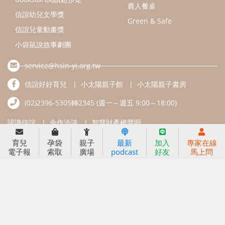
農人餐桌
信誼幼兒文學獎
Green & Safe
信誼兒童動畫獎
小袋鼠說故事劇團
service@hsin-yi.org.tw
信誼好好育兒
小太陽親子館
小太陽親子書房
(02)2396-5305轉2345 (週一～週五 9:00～18:00)
認識信誼
合作洽談
智慧財產權聲明
育兒
孕袋
親子
最新
加入
專家在線
本網站建議使用IE9(含以上)或 Google Chrome 版本瀏覽器
電子報
索取
廣場
podcast
好友
馬上問
信誼基金會/上誼文化實業股份有限公司 版權所有 ©