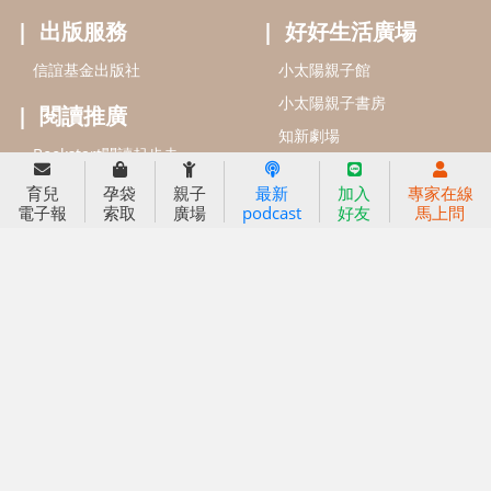
2022信誼年度報告
小袋鼠幼師網
2023信誼年度報告
2024信誼年度報告
2025信誼年度報告
育兒服務
好好育兒
育兒
孕袋
親子
最新
加入
專家在線
電子報
索取
廣場
podcast
好友
馬上問
好孕袋
分齡育兒電子報
線上教養諮詢
出版服務
好好生活廣場
信誼基金出版社
小太陽親子館
小太陽親子書房
閱讀推廣
知新劇場
Bookstart閱讀起步走
農人餐桌