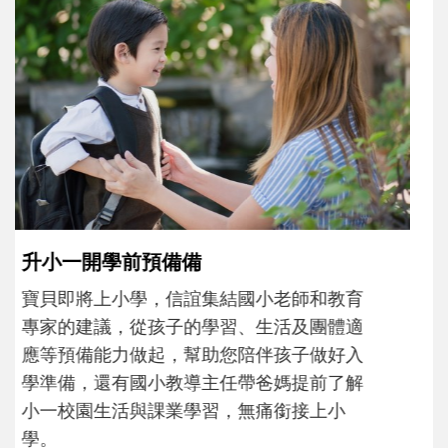
和孩子一起長大的那個男人│讀懂父親的
不同模樣
沒有人天生就擅長當爸爸！男人總是在一次
次「前所未有」的體驗中，跟著孩子一起長
大。從給予安全感的肢體遊戲，到獨立自
主、角色認同及解決問題的能力養成。爸爸
正嘗試用不同的模樣，參與孩子每個重要的