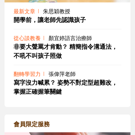
最新文章
朱思穎教授
開學前，讓老師先認識孩子
從心談教養
顏宜婷語言治療師
非要大聲罵才肯動？ 精簡指令溝通法，
不吼不叫孩子照做
翻轉學習力
張偉萍老師
寫字沒力喊累？ 姿勢不對定型超難改，
掌握正確握筆關鍵
會員限定服務