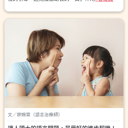
文／廖婉霖（語言治療師）