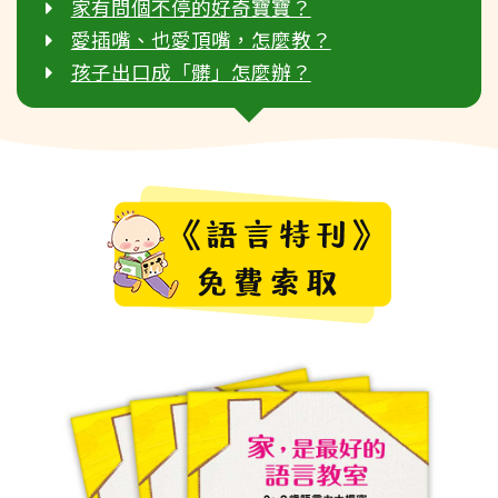
家有問個不停的好奇寶寶？
愛插嘴、也愛頂嘴，怎麼教？
孩子出口成「髒」怎麼辦？