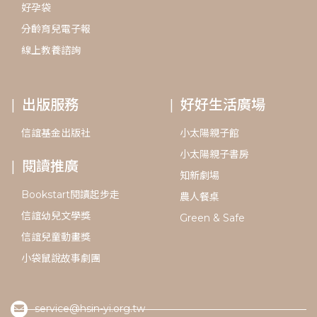
好孕袋
分齡育兒電子報
線上教養諮詢
出版服務
好好生活廣場
信誼基金出版社
小太陽親子館
小太陽親子書房
閱讀推廣
知新劇場
Bookstart閱讀起步走
農人餐桌
信誼幼兒文學獎
Green & Safe
信誼兒童動畫獎
小袋鼠說故事劇團
service@hsin-yi.org.tw