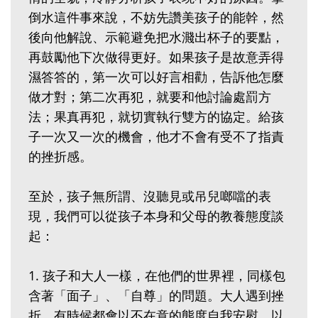
倒水這件事來說，不妨先讚美孩子的能幹，然
後向他解說、示範避免把水濺出杯子的要點，
再鼓勵他下次做得更好。如果孩子是故意弄得
濕答答的，第一次可以好言相勸，告訴他怎麼
做才對；第二次再犯，就要和他討論處罰方
法；果真再犯，就切實執行雙方的協定。給孩
子一次又一次的機會，他才不會有受不了指責
的挫折感。
至於，孩子無所謂、沒聽見或吊兒啷噹的表
現，我們可以從孩子本身和父母的教養態度談
起：
1. 孩子和大人一樣，在他們的世界裡，同樣包
含著「面子」、「自尊」的問題。大人遇到挫
折，有時候都會以不在意的態度自我安慰，以