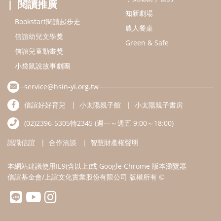
閱讀推廣
知新劇場
Bookstart閱讀起步走
農人餐桌
信誼幼兒文學獎
Green & Safe
信誼兒童動畫獎
小袋鼠說故事劇團
service@hsin-yi.org.tw
信誼好好育兒
小太陽親子館
小太陽親子書房
(02)2396-5305轉2345 (週一～週五 9:00～18:00)
認識信誼
合作洽談
智慧財產權聲明
本網站建議使用IE9(含以上)或 Google Chrome 版本瀏覽器
信誼基金會/上誼文化實業股份有限公司 版權所有 ©