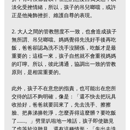
淡化受挫情緒，所以，孩子的吊兒啷噹，或許
正是他掩飾挫折、維護自尊的表現。
2. 大人之間的管教態度不一致，也會造成孩子
無所謂、吊兒啷噹。媽媽覺得先洗好手後再吃
飯，爸爸卻認為洗不洗手沒關係，吃飯才是最
重要的；這樣一來，孩子自然就不會重視媽媽
的叮嚀。所以，彼此溝通，協調出一致的管教
原則，是相當重要的。
此外，孩子不在意您的指責，也可能出在您所
交待的話不夠明確，像是：「還不快去把玩具
收拾好，爸爸就要回來了，先去洗手、擦擦
臉、把鼻涕擤乾淨，怎麼弄得這麼髒？要吃飯
了……。」劈里叭啦地一堆話，孩子即使聽見
了也等於沒聽見。還有這種情形：「先出去洗