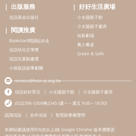
出版服務
好好生活廣場
信誼基金出版社
小太陽親子館
小太陽親子書房
閱讀推廣
知新劇場
Bookstart閱讀起步走
農人餐桌
信誼幼兒文學獎
Green & Safe
信誼兒童動畫獎
小袋鼠說故事劇團
service@hsin-yi.org.tw
信誼好好育兒
小太陽親子館
小太陽親子書房
(02)2396-5305轉2345 (週一～週五 9:00～18:00)
認識信誼
合作洽談
智慧財產權聲明
本網站建議使用IE9(含以上)或 Google Chrome 版本瀏覽器