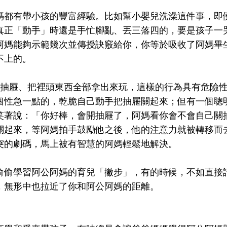
媽都有帶小孩的豐富經驗。比如幫小嬰兒洗澡這件事，即
真正「動手」時還是手忙腳亂、丟三落四的，要是孩子一
阿媽能夠示範幾次並傳授訣竅給你，你等於吸收了阿媽畢
不上的。
關抽屜、把裡頭東西全部拿出來玩，這樣的行為具有危險
個性急一點的，乾脆自己動手把抽屜關起來；但有一個聰
笑著說：「你好棒，會開抽屜了，阿媽看你會不會自己關
關起來，等阿媽拍手鼓勵他之後，他的注意力就被轉移而
突的劇碼，馬上被有智慧的阿媽輕鬆地解決。
偷偷學習阿公阿媽的育兒「撇步」，有的時候，不如直接
，無形中也拉近了你和阿公阿媽的距離。