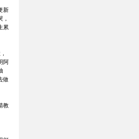
便新
哭，
生累
性，
明阿
抽
去做
請教