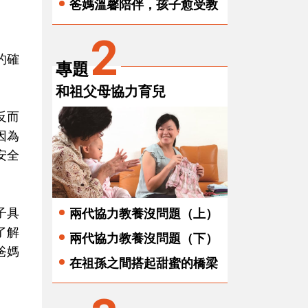
爸媽溫馨陪伴，孩子愈受教
2
的確
專題
和祖父母協力育兒
反而
因為
安全
子具
兩代協力教養沒問題（上）
了解
兩代協力教養沒問題（下）
爸媽
在祖孫之間搭起甜蜜的橋梁