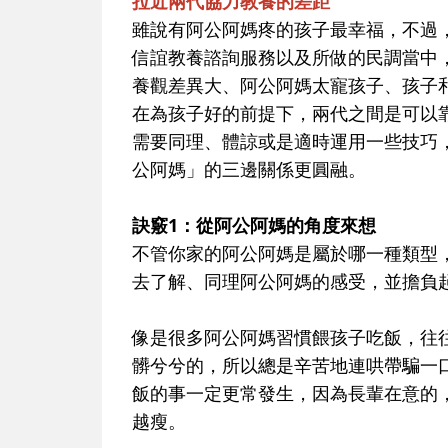
拉近兩代協力教養的差距
雖說有阿公阿媽疼的孩子最幸福，不過
信誼教養諮詢服務以及所做的民調當中
養觀差異大、阿公阿媽太寵孩子、孩子
在為孩子好的前提下，兩代之間是可以
需要同理、體諒或是適時運用一些技巧
公阿媽」的三邊關係更圓融。
訣竅1：從阿公阿媽的角度來想
不管你家的阿公阿媽是屬於哪一種類型
去了解、同理阿公阿媽的感受，並擔負
像是很多阿公阿媽習慣餵孩子吃飯，往
髒兮兮的，所以總是辛苦地連哄帶騙一
飯的事一定更常發生，因為長輩在意的
越瘦。