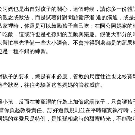
公阿媽也是出自對孩子的關心，這個時候，請你多一份體
的觀念或做法，而是試著針對問題循序漸 進的溝通，或是
己家裡時，你還是可以鼓勵孩子自己吃；在阿公阿媽家的
子吃飯，這或許也是祖孫間的互動與樂趣。假使大部分的
以幫忙事先準備一些大小適合、不會掉得到處都是的蔬果
也是一種不錯的練習。
對孩子的要求，總是有求必應，管教的尺度往往也比較寬
這些狀況，往往考驗著爸爸媽媽的管教威信。
壞小孩，反而在被寵溺的行為上加倍處罰孩子，只會讓孩
，當你負起教養責任、訂好遊戲規則並在平時確實執行時，
阿媽的疼愛只是特例，是祖孫相處時的甜蜜時光，不能取