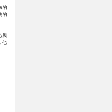
氣的
夠的
心與
，他