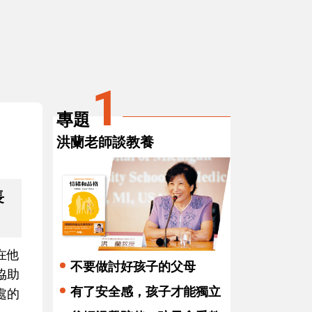
3
在祖孫之間搭起甜蜜的橋梁
1
專題
洪蘭老師談教養
長
在他
不要做討好孩子的父母
協助
有了安全感，孩子才能獨立
處的