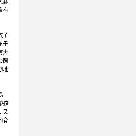
照顧
沒有
孩子
孩子
有大
公阿
期地
易
帶孩
，又
的育