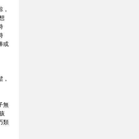
諒，
想
時
時
棒或
鬆，
子無
孩
巧類