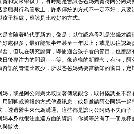
直覺和愛來帶孩子，有時總是會讓爸爸媽媽覺得阿公阿媽
活照顧與行為管教上，許多傳統的方式不一定不好，只要
與孩子相處，應該是比較好的方式。
念是會隨著時代更新的，像是：以往認為母乳是沒錢才讓
子好處很多，最好能餵半年甚至一年以上；或是以往認為
學習，但現在研究證實，即使適合孩子看的節目，也應該
成日後專注力的問題⋯⋯等。像這樣的新觀念，有時，阿
類資訊的管道比較少，所以爸爸媽媽要當新知的窗口，定
阿媽，或是阿公阿媽比較固著傳統觀念，取得協調並不容
，用閒聊或剪報的方式傳遞訊息；或是邀請阿公阿媽一起
式，透過醫生來代為溝通。這些都是讓阿公阿媽不失面子
阿媽本身就很注重這方面的資訊，你就等於有了一個最棒
念與做法。