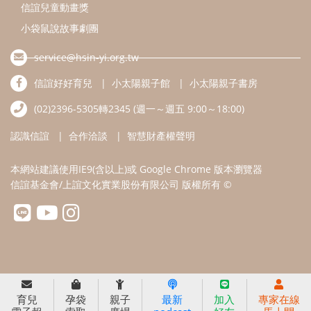
信誼兒童動畫獎
小袋鼠說故事劇團
service@hsin-yi.org.tw
信誼好好育兒
小太陽親子館
小太陽親子書房
(02)2396-5305轉2345 (週一～週五 9:00～18:00)
認識信誼
合作洽談
智慧財產權聲明
本網站建議使用IE9(含以上)或 Google Chrome 版本瀏覽器
信誼基金會/上誼文化實業股份有限公司 版權所有 ©
育兒
孕袋
親子
最新
加入
專家在線