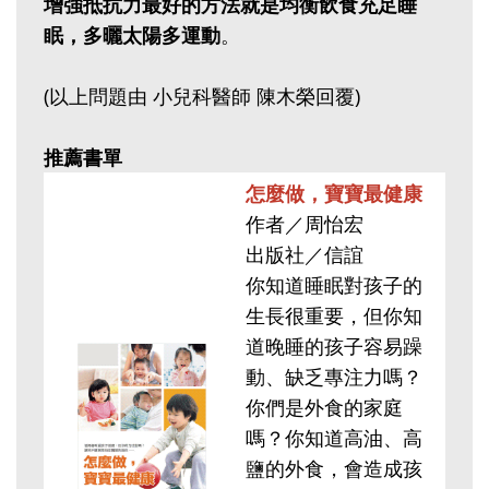
增強抵抗力最好的方法就是均衡飲食充足睡
眠，多曬太陽多運動
。
(以上問題由 小兒科醫師 陳木榮回覆)
推薦書單
怎麼做，寶寶最健康
作者／周怡宏
出版社／信誼
你知道睡眠對孩子的
生長很重要，但你知
道晚睡的孩子容易躁
動、缺乏專注力嗎？
你們是外食的家庭
嗎？你知道高油、高
鹽的外食，會造成孩