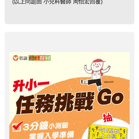
(以上問題由 小兒科醫師 周怡宏回覆)