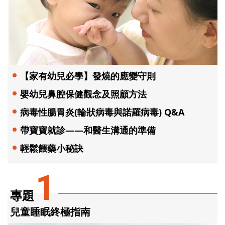
【家有幼兒必學】發燒的應變守則
嬰幼兒鼻腔保健觀念及照顧方法
病毒性腸胃炎(輪狀病毒與諾羅病毒) Q&A
帶寶寶就診——和醫生溝通的準備
輕鬆餵藥小秘訣
1
專題
兒童睡眠終極指南