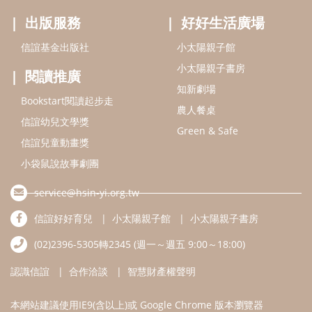
出版服務
好好生活廣場
信誼基金出版社
小太陽親子館
小太陽親子書房
閱讀推廣
知新劇場
Bookstart閱讀起步走
農人餐桌
信誼幼兒文學獎
Green & Safe
信誼兒童動畫獎
小袋鼠說故事劇團
service@hsin-yi.org.tw
信誼好好育兒
小太陽親子館
小太陽親子書房
(02)2396-5305轉2345 (週一～週五 9:00～18:00)
認識信誼
合作洽談
智慧財產權聲明
本網站建議使用IE9(含以上)或 Google Chrome 版本瀏覽器