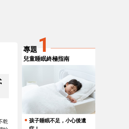
3
養出健康孩子，爸媽該做的事
1
專題
兒童睡眠終極指南
式
孩子睡眠不足，小心後遺
不乾
症！