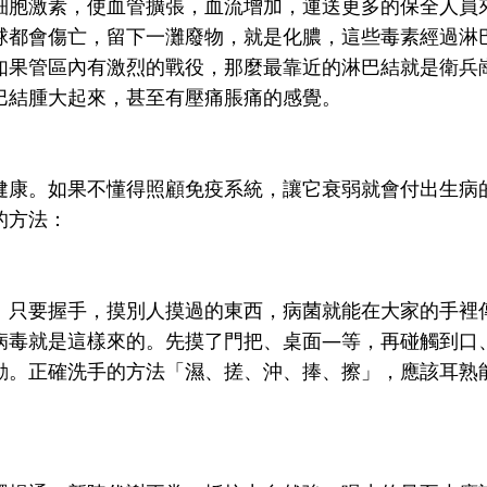
細胞激素，使血管擴張，血流增加，運送更多的保全人員
球都會傷亡，留下一灘廢物，就是化膿，這些毒素經過淋
如果管區內有激烈的戰役，那麼最靠近的淋巴結就是衛兵
巴結腫大起來，甚至有壓痛脹痛的感覺。
健康。如果不懂得照顧免疫系統，讓它衰弱就會付出生病
的方法：
！只要握手，摸別人摸過的東西，病菌就能在大家的手裡
病毒就是這樣來的。先摸了門把、桌面—等，再碰觸到口
動。正確洗手的方法「濕、搓、沖、捧、擦」，應該耳熟