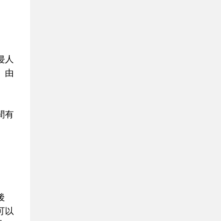
侵人
。由
間有
後
可以