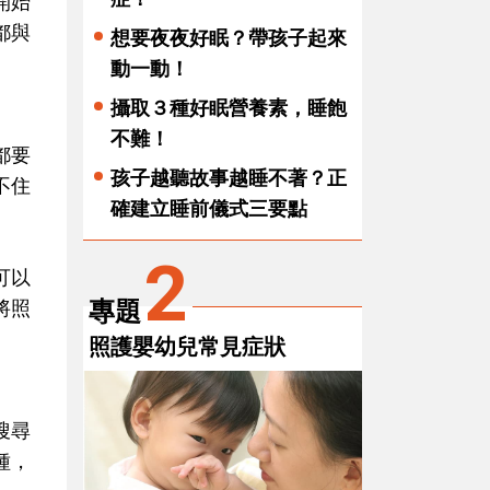
開始
都與
想要夜夜好眠？帶孩子起來
動一動！
攝取３種好眠營養素，睡飽
不難！
都要
孩子越聽故事越睡不著？正
不住
確建立睡前儀式三要點
2
可以
專題
將照
照護嬰幼兒常見症狀
搜尋
種，