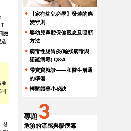
【家有幼兒必學】發燒的應
e
變守則
T
嬰幼兒鼻腔保健觀念及照顧
細胞
方法
製造
病毒性腸胃炎(輪狀病毒與
諾羅病毒) Q&A
帶寶寶就診——和醫生溝通
：
的準備
黏液
輕鬆餵藥小秘訣
G可
3
專題
。發
危險的流感與腸病毒