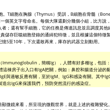
。T細胞在胸腺（Thymus）受訓，B細胞在骨髓（Bon
源第一個英文字母命名。每個大隊還劃分幾個小組，比方說，
入者；還有幫手細胞，它的任務是傳達訊息並且調度其他
負責儲存巨噬細胞登錄的通緝犯特徵，並且根據這個特徵
憶5至10年，下次還敢再來，庫存的武器立刻動用。
munoglobulin，簡稱Ig），人體有好多種Ig，包括
同，身體這棟房子出入口有IgA把關，例如：鼻腔和腸道分泌的
gE與過敏反應有關，至於IgM、IgG和感染有關。其中Ig
造出IgG來保護我們，預防突然流行的感染症。
倍顯微鏡來看，所呈現的微觀世界，就是上述的複雜變化