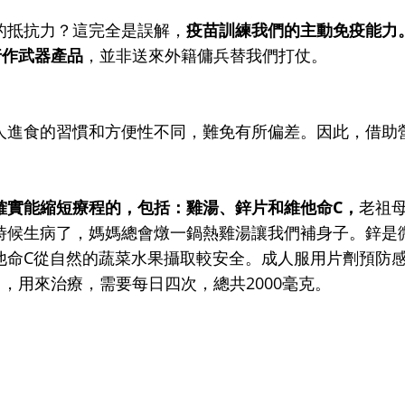
的抵抗力？這完全是誤解，
疫苗訓練我們的主動免疫能力
行作武器產品
，並非送來外籍傭兵替我們打仗。
人進食的習慣和方便性不同，難免有所偏差。因此，借助
確實能縮短療程的，包括：雞湯、鋅片和維他命C，
老祖
時候生病了，媽媽總會燉一鍋熱雞湯讓我們補身子。鋅是
他命C從自然的蔬菜水果攝取較安全。成人服用片劑預防
冒，用來治療，需要每日四次，總共2000毫克。