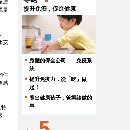
該達
提升免疫，促進健康
尿量
，一
水安
身體的保全公司——免疫系
統
的住
提升免疫力，從「吃」做
原感
起！
養出健康孩子，爸媽該做的
事
造特
因
5