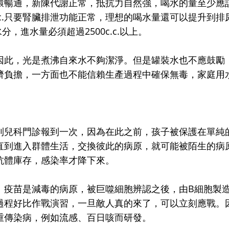
環暢通，新陳代謝正常，抵抗力自然強，喝水的量至少應
00c.c.只要腎臟排泄功能正常，理想的喝水量還可以提升到排
水分，進水量必須超過2500c.c.以上。
因此，光是煮沸自來水不夠潔淨。但是罐裝水也不應鼓勵
濟負擔，一方面也不能信賴生產過程中確保無毒，家庭用
到兒科門診報到一次，因為在此之前，孩子被保護在單純
直到進入群體生活，交換彼此的病原，就可能被陌生的病
抗體庫存，感染率才降下來。
。疫苗是減毒的病原，被巨噬細胞辨認之後，由B細胞製
過程好比作戰演習，一旦敵人真的來了，可以立刻應戰。
重傳染病，例如流感、百日咳而研發。