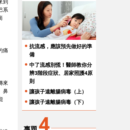
來到
巴系
崗
抗流感，應該預先做好的準
的痛
備
中了流感別慌！醫師教你分
辨3階段症狀、居家照護4原
則
傳來
、鼻
讓孩子遠離腸病毒（上）
能
讓孩子遠離腸病毒（下）
4
專題