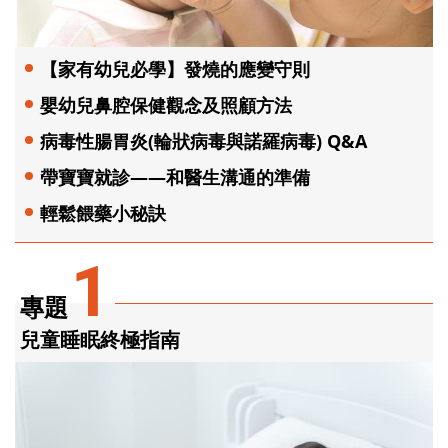
【家有幼兒必學】發燒的應變守則
嬰幼兒鼻腔保健觀念及照顧方法
病毒性腸胃炎(輪狀病毒與諾羅病毒) Q&A
帶寶寶就診——和醫生溝通的準備
輕鬆餵藥小秘訣
1
專題
兒童睡眠終極指南