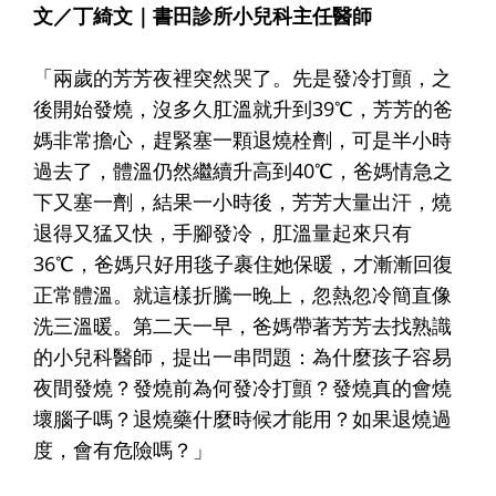
文／丁綺文｜書田診所小兒科主任醫師
「兩歲的芳芳夜裡突然哭了。先是發冷打顫，之
後開始發燒，沒多久肛溫就升到39℃，芳芳的爸
媽非常擔心，趕緊塞一顆退燒栓劑，可是半小時
過去了，體溫仍然繼續升高到40℃，爸媽情急之
下又塞一劑，結果一小時後，芳芳大量出汗，燒
退得又猛又快，手腳發冷，肛溫量起來只有
36℃，爸媽只好用毯子裹住她保暖，才漸漸回復
正常體溫。就這樣折騰一晚上，忽熱忽冷簡直像
洗三溫暖。第二天一早，爸媽帶著芳芳去找熟識
的小兒科醫師，提出一串問題：為什麼孩子容易
夜間發燒？發燒前為何發冷打顫？發燒真的會燒
壞腦子嗎？退燒藥什麼時候才能用？如果退燒過
度，會有危險嗎？」