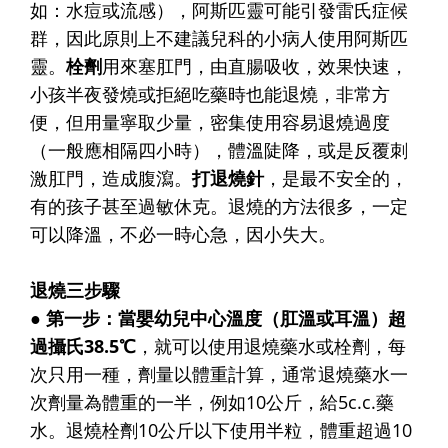
如：水痘或流感），阿斯匹靈可能引發雷氏症候
群，因此原則上不建議兒科的小病人使用阿斯匹
靈。
栓劑
用來塞肛門，由直腸吸收，效果快速，
小孩半夜發燒或拒絕吃藥時也能退燒，非常方
便，但用量寧取少量，密集使用容易退燒過度
（一般應相隔四小時），體溫陡降，或是反覆刺
激肛門，造成腹瀉。
打退燒針
，是最不安全的，
有的孩子甚至過敏休克。退燒的方法很多，一定
可以降溫，不必一時心急，因小失大。
退燒三步驟
● 第一步：當嬰幼兒中心溫度（肛溫或耳溫）超
過攝氏38.5℃
，就可以使用退燒藥水或栓劑，每
次只用一種，劑量以體重計算，通常退燒藥水一
次劑量為體重的一半，例如10公斤，給5c.c.藥
水。退燒栓劑10公斤以下使用半粒，體重超過10