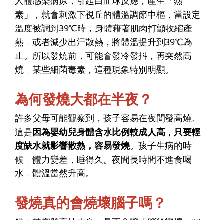
人體感染病原，引起白血球反應，產生「熱
素」，就會刺激下視丘的體溫調節中樞，當設定
溫度被調到39℃時，身體藉著肌肉打顫收縮產
熱，或者減少出汗散熱，將體溫提升到39℃為
止。所以發燒前，可能會發冷發抖，再突然高
燒，某些細菌毒素，這種現象特別明顯。
為何發燒大都在半夜？
許多父母可能觀察到，孩子容易在夜間發高燒。
這是
因為嬰幼兒身體含水比例較成人高，只要輕
度缺水就影響散熱，容易發燒
。孩子生病的時
候，體力變差，睡得久。夜間長時間不進食喝
水，體溫當然升高。
發燒真的會燒壞腦子嗎？