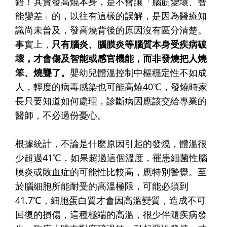
錯！其實發高燒本身，是不會讓「腦筋變壞、智
能變差」的，以往有這樣的誤解，是因為醫療知
識尚未普及，發高燒背後的原因沒有區分清楚。
事實上，
只有腦炎、腦膜炎等腦質本身受疾病破
壞，才會傷及智能或感官機能，而非發燒把人燒
笨、燒聾了。
嬰幼兒體溫控制中樞穩定性不如成
人，輕度的病毒感染也可能高燒40℃，發燒時家
長只要知道如何處理，診斷病因應該交給專業的
醫師，不必過份憂心。
根據統計，不論是什麼原因引起的發燒，體溫很
少超過41℃，如果超過這個溫度，罹患細菌性腦
膜炎或敗血症的可能性比較高，應特別警覺。至
於腦細胞所能耐受的高溫極限，可能必須到
41.7℃，細胞蛋白質才會因高溫變質，造成不可
回復的損傷，這種極端的高溫，很少伴隨疾病發