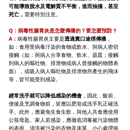
可能導致脫水及電解質不平衡，進而抽搐，甚至
死亡，
需要特別注意。
Q：病毒性腸胃炎是怎麼傳播的？要怎麼預防？
A：
病毒性腸胃炎主要是
透過糞口途徑傳播
，
如：食用受病毒汙染的食物或飲水、與病人密切
接觸（如：與病人分享食物、飲水、器皿；接觸
到病人的嘔吐物、排泄物或病人曾接觸的物體表
面），或吸入病人嘔吐物及排泄物所產生的飛沫
等，皆可能受到感染。
經常洗手就可以降低感染的機會
，因此，飯前、
便後及烹調食物前，皆應以肥皂或洗手乳正確洗
手。此外，應避免生食生飲，與他人共食應使用
公筷母匙。家人若感染，應徹底消毒被污染物體
的表面、清洗被污染的衣物及床單、小心處理病