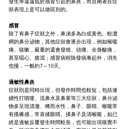
發生率遠遠低於感冒引起的鼻炎，而且兩者在症
狀表現上是可以做區別的。
感冒
除了有鼻子症狀之外，鼻涕多為白或黃色、較濃
稠的鼻分泌物，其他症狀會逐步出現，例如喉嚨
痛、咳嗽，嚴重的還會發燒、頭痛、全身酸痛，
甚至噁心、腹瀉；感冒病程除發病漸起外，消失
也慢，一般約7～10天。
過敏性鼻炎
症狀則是同時出現，但發作時間也較短，包括連
續性打噴嚏、流鼻水及鼻塞等三大症狀，鼻分泌
物多呈現清澈、稀而水性，鼻子、眼睛、喉嚨常
有搔癢感，常喜揉眼睛、揉鼻子及清喉嚨，如已
經是過敏反覆發生時間較長，也可能出現嗅覺不