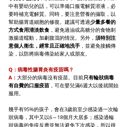
中有嬰幼兒的話，可以準備口服電解質溶液，必
要時補充電解質。同時，要注意營養的攝取，以
幫助腸胃道細胞的修復。建議可透過
少量多餐的
方式食用清淡飲食
，避免過油或高糖分的食物刺
激腸道蠕動，加劇腹瀉的情況。另外，
須特別注
意個人衛生，經常且正確地洗手
，並避免接觸傳
染，以防將病毒傳染給家人或朋友。
Q：病毒性腸胃炎有疫苗嗎？
A：
大部分的病毒沒有疫苗。目前
只有輪狀病毒
有自費的口服疫苗
，可在嬰兒滿6週大以後就開始
服用。
幾乎有95%的孩子，會在3歲前至少感染過一次輪
狀病毒，其中又以6～18個月大居多；感染過輪
狀病毒的免疫反應並無法避免下次感染，所以很