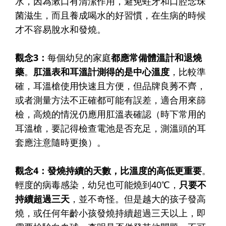
水，因為漱口有清潔作用，避免蛀牙和口腔念珠
菌滋生，而且養成喝水的好習慣，在生病的時候
才不容易脫水和發燒。
觀念3
：
每個幼兒的家庭
都應常備體溫計和退燒
藥
。
肛溫表和耳溫計測得的是中心溫度
，比較準
確，耳溫槍使用快速且方便，但品牌良莠不齊，
或者測量方法不正確都可能有誤差，適合用來篩
檢，高燒的情況仍應用肛溫表確認（時下常用的
耳溫槍，要記得檢查電池是否充足，測溫頭的耳
套應注意隨時更換）。
觀念4
：發燒持續的天數，比溫度的高低更重要
。
輕度的病毒感染，幼兒也可能燒到40℃，
只要不
持續超過三天
，並不奇怪。但是越大的孩子發高
燒，或任何年齡小孩發燒持續超過三天以上，即