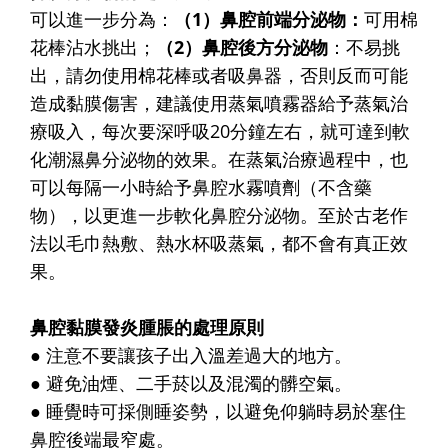
可以進一步分為：
（1）鼻腔前端分泌物：
可用棉
花棒沾水挑出；
（2）鼻腔後方分泌物
：不易挑
出，請勿使用棉花棒或者吸鼻器，否則反而可能
造成黏膜傷害，建議使用蒸氣噴霧器給予蒸氣治
療吸入，每次要深呼吸20分鐘左右，就可達到軟
化潮濕鼻分泌物的效果。在蒸氣治療過程中，也
可以每隔一小時給予鼻腔水霧噴劑（不含藥
物），以更進一步軟化鼻腔分泌物。至於古老作
法以毛巾熱敷、熱水杯吸蒸氣，都不會有真正效
果。
鼻腔黏膜發炎腫脹的處理原則
● 注意不要讓孩子出入溫差過大的地方。
● 避免油煙、二手菸以及混濁的髒空氣。
● 睡覺時可採側睡姿勢，以避免仰躺時易於塞住
鼻腔後端最窄處。