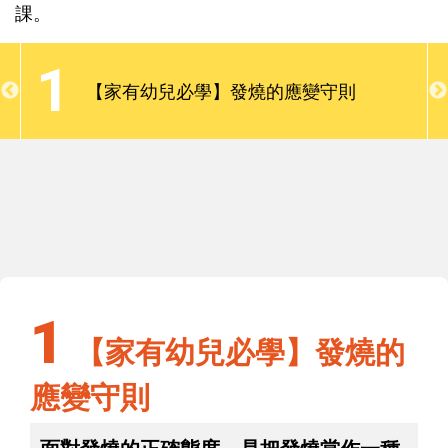
了解常見症狀的應變原則與照顧方法；看醫生時，替
課。
無法清楚表達的孩子說明病程變化；需要吃藥時，能
順利餵孩子吃藥等，就成為爸媽必須學習的一門功
1
課。
【家有幼兒必學】發燒的應變守則
1
【家有幼兒必學】發燒的應變守則
1
【家有幼兒必學】發燒的
應變守則