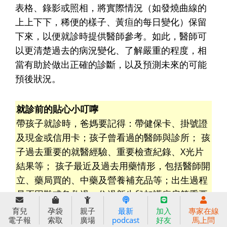
表格、錄影或照相，將實際情況（如發燒曲線的
上上下下，稀便的樣子、黃疸的每日變化）保留
下來，以便就診時提供醫師參考。如此，醫師可
以更清楚過去的病況變化、了解嚴重的程度，相
當有助於做出正確的診斷，以及預測未來的可能
預後狀況。
就診前的貼心小叮嚀
帶孩子就診時，爸媽要記得：帶健保卡、掛號證
及現金或信用卡；孩子曾看過的醫師與診所； 孩
子過去重要的就醫經驗、重要檢查紀錄、X光片
結果等； 孩子最近及過去用藥情形，包括醫師開
立、藥局買的、中藥及營養補充品等；出生過程
是否困難或急救過、住過新生兒加護病房等重要
事項。最後，記得準備一些給孩子的水、書籍、
育兒
孕袋
親子
最新
加入
專家在線
電子報
索取
廣場
podcast
好友
馬上問
玩具或心愛物品， 以便就診時作為安撫之用，以