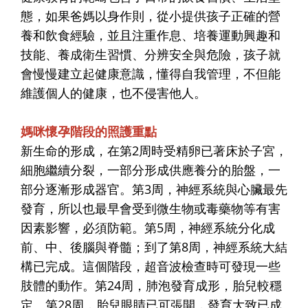
態，如果爸媽以身作則，從小提供孩子正確的營
養和飲食經驗，並且注重作息、培養運動興趣和
技能、養成衛生習慣、分辨安全與危險，孩子就
會慢慢建立起健康意識，懂得自我管理，不但能
維護個人的健康，也不侵害他人。
媽咪懷孕階段的
照護重點
新生命的形成，在第2周時受精卵已著床於子宮，
細胞繼續分裂，一部分形成供應養分的胎盤，一
部分逐漸形成器官。第3周，神經系統與心臟最先
發育，所以也最早會受到微生物或毒藥物等有害
因素影響，必須防範。第5周，神經系統分化成
前、中、後腦與脊髓；到了第8周，神經系統大結
構已完成。這個階段，超音波檢查時可發現一些
肢體的動作。第24周，肺泡發育成形，胎兒較穩
定。第28周，胎兒眼睛已可張開，發育大致已成