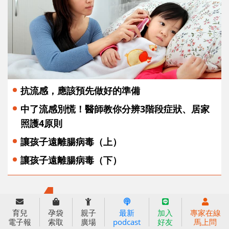
抗流感，應該預先做好的準備
中了流感別慌！醫師教你分辨3階段症狀、居家
照護4原則
讓孩子遠離腸病毒（上）
讓孩子遠離腸病毒（下）
4
專題
育兒
孕袋
親子
最新
加入
專家在線
電子報
索取
廣場
podcast
好友
馬上問
提升免疫，促進健康