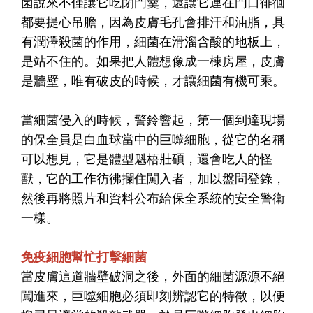
菌說來不僅讓它吃閉門羹，還讓它連在門口徘徊
都要提心吊膽，因為皮膚毛孔會排汗和油脂，具
有潤澤殺菌的作用，細菌在滑溜含酸的地板上，
是站不住的。如果把人體想像成一棟房屋，皮膚
是牆壁，唯有破皮的時候，才讓細菌有機可乘。
當細菌侵入的時候，警鈴響起，第一個到達現場
的保全員是白血球當中的巨噬細胞，從它的名稱
可以想見，它是體型魁梧壯碩，還會吃人的怪
獸，它的工作彷彿攔住闖入者，加以盤問登錄，
然後再將照片和資料公布給保全系統的安全警衛
一樣。
免疫細胞幫忙打擊細菌
當皮膚這道牆壁破洞之後，外面的細菌源源不絕
闖進來，巨噬細胞必須即刻辨認它的特徵，以便