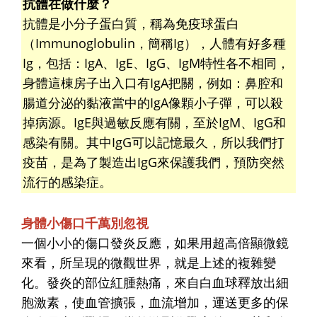
抗體在做什麼？
抗體是小分子蛋白質，稱為免疫球蛋白
（Immunoglobulin，簡稱Ig），人體有好多種
Ig，包括：IgA、IgE、IgG、IgM特性各不相同，
身體這棟房子出入口有IgA把關，例如：鼻腔和
腸道分泌的黏液當中的IgA像顆小子彈，可以殺
掉病源。IgE與過敏反應有關，至於IgM、IgG和
感染有關。其中IgG可以記憶最久，所以我們打
疫苗，是為了製造出IgG來保護我們，預防突然
流行的感染症。
身體小傷口千萬別忽視
一個小小的傷口發炎反應，如果用超高倍顯微鏡
來看，所呈現的微觀世界，就是上述的複雜變
化。發炎的部位紅腫熱痛，來自白血球釋放出細
胞激素，使血管擴張，血流增加，運送更多的保