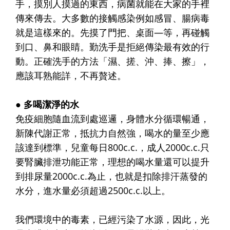
手，摸別人摸過的東西，病菌就能在大家的手裡
傳來傳去。大多數的接觸感染例如感冒、腸病毒
就是這樣來的。先摸了門把、桌面—等，再碰觸
到口、鼻和眼睛。勤洗手是拒絕傳染最有效的行
動。正確洗手的方法「濕、搓、沖、捧、擦」，
應該耳熟能詳，不再贅述。
● 多喝潔淨的水
免疫細胞隨血流到處巡邏，身體水分循環暢通，
新陳代謝正常，抵抗力自然強，喝水的量至少應
該達到標準，兒童每日800c.c.，成人2000c.c.只
要腎臟排泄功能正常，理想的喝水量還可以提升
到排尿量2000c.c.為止，也就是扣除排汗蒸發的
水分，進水量必須超過2500c.c.以上。
我們環境中的毒素，已經污染了水源，因此，光