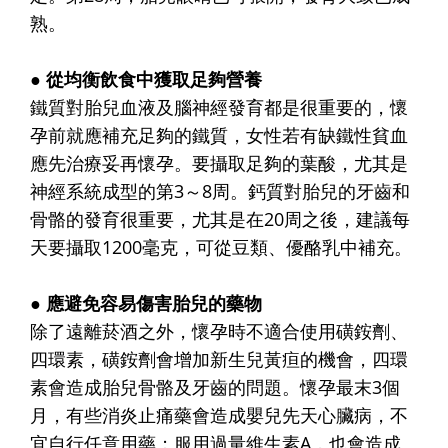
熟。
● 從均衡飲食中獲取足夠營養
鐵質對胎兒血液及腦神經發育都是很重要的，懷
孕前就應補充足夠的鐵質，女性若有缺鐵性貧血
應先治療妥再懷孕。要攝取足夠的葉酸，尤其是
神經系統成型的第3～8周。鈣質對胎兒的牙齒和
骨骼的發育很重要，尤其是在20周之後，建議每
天要攝取1200毫克，可從豆類、優酪乳中補充。
● 應避免容易傷害胎兒的藥物
除了遠離菸酒之外，懷孕時不適合使用磺銨劑、
四環素，磺銨劑會增加新生兒黃疸的機會，四環
素會造成胎兒骨骼及牙齒的問題。懷孕最末3個
月，有些消炎止痛藥會造成嬰兒先天心臟病，不
宜自行任意用藥；服用過量維生素A，也會造成