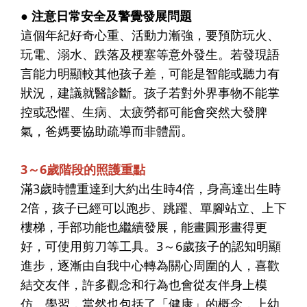
● 注意日常安全及警覺發展問題
這個年紀好奇心重、活動力漸強，要預防玩火、
玩電、溺水、跌落及梗塞等意外發生。若發現語
言能力明顯較其他孩子差，可能是智能或聽力有
狀況，建議就醫診斷。孩子若對外界事物不能掌
控或恐懼、生病、太疲勞都可能會突然大發脾
氣，爸媽要協助疏導而非體罰。
3～6歲階段的照護重點
滿3歲時體重達到大約出生時4倍，身高達出生時
2倍，孩子已經可以跑步、跳躍、單腳站立、上下
樓梯，手部功能也繼續發展，能畫圓形畫得更
好，可使用剪刀等工具。3～6歲孩子的認知明顯
進步，逐漸由自我中心轉為關心周圍的人，喜歡
結交友伴，許多觀念和行為也會從友伴身上模
仿、學習，當然也包括了「健康」的概念，上幼