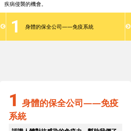
面，來提升孩子的免疫力。此外，教導孩子維護健康
疾病侵襲的機會。
的觀念和做法、善用兒童預防保健服務，在疾病流行
季節，避免到人多的地方，如此，就能減低孩子受到
1
疾病侵襲的機會。
身體的保全公司——免疫系統
1
身體的保全公司——免疫系統
1
身體的保全公司——免疫
系統