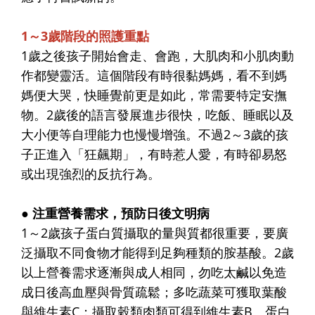
1～3歲階段的照護重點
1歲之後孩子開始會走、會跑，大肌肉和小肌肉動
作都變靈活。這個階段有時很黏媽媽，看不到媽
媽便大哭，快睡覺前更是如此，常需要特定安撫
物。2歲後的語言發展進步很快，吃飯、睡眠以及
大小便等自理能力也慢慢增強。不過2～3歲的孩
子正進入「狂飆期」，有時惹人愛，有時卻易怒
或出現強烈的反抗行為。
● 注重營養需求，預防日後文明病
1～2歲孩子蛋白質攝取的量與質都很重要，要廣
泛攝取不同食物才能得到足夠種類的胺基酸。2歲
以上營養需求逐漸與成人相同，勿吃太鹹以免造
成日後高血壓與骨質疏鬆；多吃蔬菜可獲取葉酸
與維生素C；攝取穀類肉類可得到維生素B、蛋白