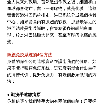
全人員來到戰場。當然激烈作戰之後，細菌和白
血球都會傷亡，留下一灘廢物，就是化膿，這些
毒素經過淋巴系統排走。淋巴系統分成幾個控管
中心，如果管區內有激烈的戰役，那麼最靠近的
淋巴結就是衛兵崗哨，會集結很多站崗的白血
球，於是淋巴結腫大起來，甚至有壓痛脹痛的感
覺。
照顧免疫系統的4個方法
身體的保全公司這樣賣命在護衛我們的健康。如
果不懂得照顧免疫系統，讓它衰弱就會付出生病
的痛苦代價，提升免疫力，有幾個必須做到的方
法：
● 勤洗手遠離病原
你相信嗎？我們雙手大約有兩億個細菌！只要握