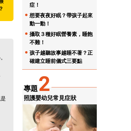
餵
症！
？
想要夜夜好眠？帶孩子起來
動一動！
攝取３種好眠營養素，睡飽
不難！
孩子越聽故事越睡不著？正
心。
確建立睡前儀式三要點
之
2
專題
照護嬰幼兒常見症狀
或是