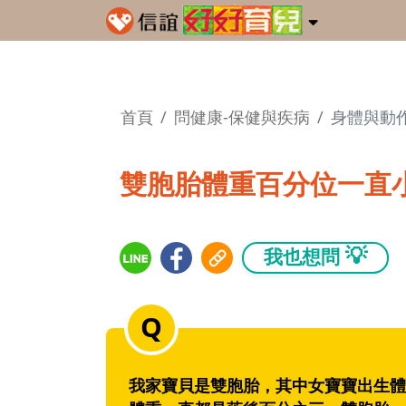
首頁
問健康-保健與疾病
身體與動
雙胞胎體重百分位一直
💡
我也想問
我家寶貝是雙胞胎，其中女寶寶出生體重