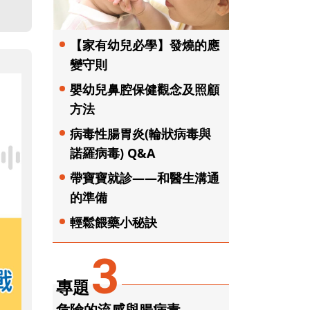
【家有幼兒必學】發燒的應
變守則
嬰幼兒鼻腔保健觀念及照顧
方法
病毒性腸胃炎(輪狀病毒與
諾羅病毒) Q&A
帶寶寶就診——和醫生溝通
的準備
輕鬆餵藥小秘訣
3
專題
危險的流感與腸病毒