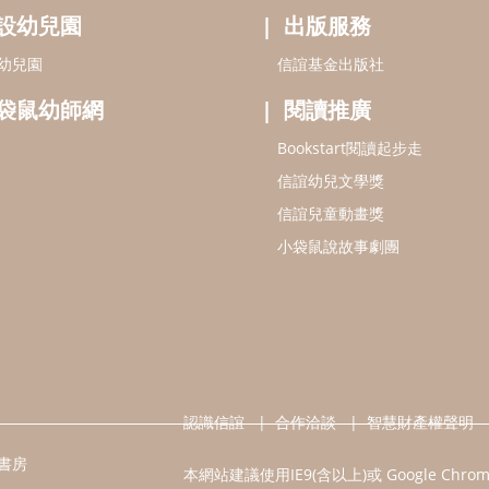
設幼兒園
出版服務
幼兒園
信誼基金出版社
袋鼠幼師網
閱讀推廣
Bookstart閱讀起步走
信誼幼兒文學獎
信誼兒童動畫獎
小袋鼠說故事劇團
認識信誼
合作洽談
智慧財產權聲明
書房
本網站建議使用IE9(含以上)或 Google Chr