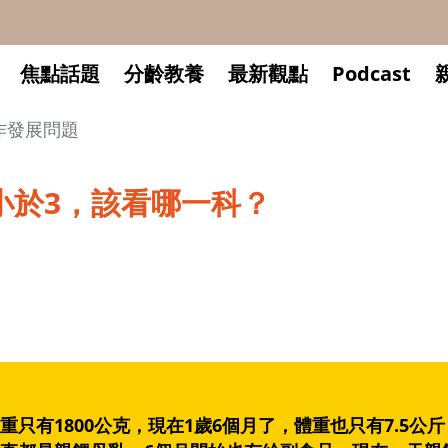
焦點話題
分齡教養
最新觀點
Podcast
作發展問題
小於3，該看哪一科？
只有1800公克，現在1歲6個月了，體重也只有7.5公斤