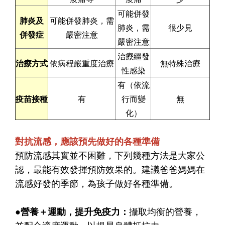
可能併發
肺炎及
可能併發肺炎，需
肺炎，需
很少見
併發症
嚴密注意
嚴密注意
治療繼發
治療方式
依病程嚴重度治療
無特殊治療
性感染
有（依流
疫苗接種
有
行而變
無
化）
對抗流感，應該預先做好的各種準備
預防流感其實並不困難，下列幾種方法是大家公
認，最能有效發揮預防效果的。建議爸爸媽媽在
流感好發的季節，為孩子做好各種準備。
●營養＋運動，提升免疫力：
攝取均衡的營養，