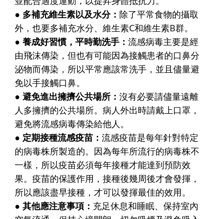
並配合適度運動，以提昇身體抵抗力。
● 多補充維生素以及水分：
除了平常食物的攝取
外，也要多補充水分、維生素C和維生素B群。
● 養成好習慣，平時勤洗手：
流感病毒主要是經
由飛沫傳染，但也有可能因為接觸患者的口鼻分
泌物而傳染，所以平常應該常洗手，並且儘量避
免以手接觸口鼻。
● 避免進出擁擠公共場所：
沒有必要請儘量遠離
人多擁擠的公共場所。病人外出時請戴上口罩，
避免將流感病毒傳染給他人。
● 定期接種流感疫苗：
流感疫苗是每年針對特定
的病毒株所製造的。因為每年所流行的病毒株不
一樣，所以疫苗必須每年接種才能達到預防效
果。疫苗的保護作用，接種後幾周後才會發揮，
所以應該盡早接種，才可以發揮最佳的效用。
● 其他應注意事項：
充足休息和睡眠、保持室內