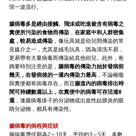
現一波流行。
腸病毒多是經由接觸、飛沫或吃進被含有病毒之
糞便所污染的食物而傳染
，
在家庭中和人群密集
處，較易造成傳染
，像玩具就是幼兒間傳染的常
見媒介之一，尤其是絨毛玩具，因為清洗不易，
更易帶有大量病毒而傳染給其他幼兒。此外，爸
媽要特別注意的是，
腸病毒的傳染力始於發病前
幾天，在發病後的一週內傳染力最高
，不論喉嚨
與糞便都有病毒存在，而且
腸道內的病毒排出時
間可持續數週以上，在糞便中的病毒可存活達8
週
，連腸病毒疹子的分泌物或出血性結膜炎的眼
睛分泌物，都具有傳染性。
腸病毒的病程與症狀
腸病毒潛伏期為2～10天，平均約3～5天，多數