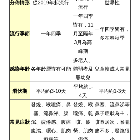
分佈情形
從2019年起流行
世界性
流行
一年四季
皆有，11
一年四季皆有，
流行季節
一年四季
月至隔年
多在春秋季
3月為高
峰期
多老人、
感染年齡
各年齡層皆有可能
體弱者及
兒童較成人常見
嬰幼兒
平均約1-
潛伏期
平均約3-10天
平均約1-3天
4天
發燒、喉嚨痛、鼻
發燒、喉
鼻塞、流鼻涕等
塞、流鼻涕、腹
嚨痛、乾
鼻子症狀為主，
常見症狀
瀉、疲倦感、腹痛
咳、疲
咳嗽居次，喉嚨
腹瀉、噁心、肌肉
勞、肌肉
痛不多，發燒很
痠痛等
痠痛
少