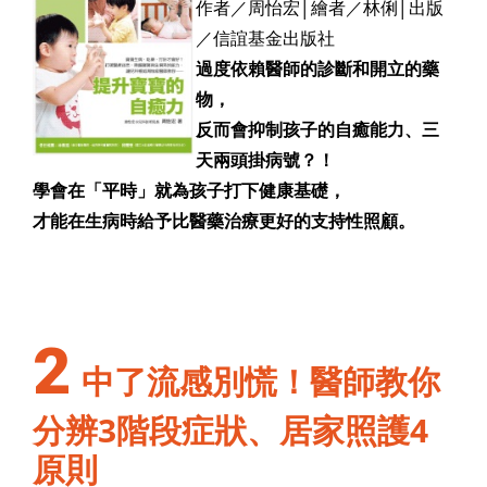
作者／周怡宏│繪者／林俐│出版
／信誼基金出版社
過度依賴醫師的診斷和開立的藥
物，
反而會抑制孩子的自癒能力、三
天兩頭掛病號？！
學會在「平時」就為孩子打下健康基礎，
才能在生病時給予比醫藥治療更好的支持性照顧。
2
中了流感別慌！醫師教你
分辨3階段症狀、居家照護4
原則