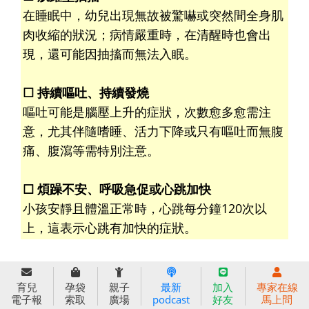
在睡眠中，幼兒出現無故被驚嚇或突然間全身肌
肉收縮的狀況；病情嚴重時，在清醒時也會出
現，還可能因抽搐而無法入眠。
☐ 持續嘔吐、持續發燒
嘔吐可能是腦壓上升的症狀，次數愈多愈需注
意，尤其伴隨嗜睡、活力下降或只有嘔吐而無腹
痛、腹瀉等需特別注意。
☐ 煩躁不安、呼吸急促或心跳加快
小孩安靜且體溫正常時，心跳每分鐘120次以
上，這表示心跳有加快的症狀。
如何預防腸病毒？
腸病毒群共有60種病毒，幼兒不可能得過一次後
育兒
孕袋
親子
最新
加入
專家在線
電子報
索取
廣場
podcast
好友
馬上問
便對病毒終身免疫。建議爸媽把握重要的預防要