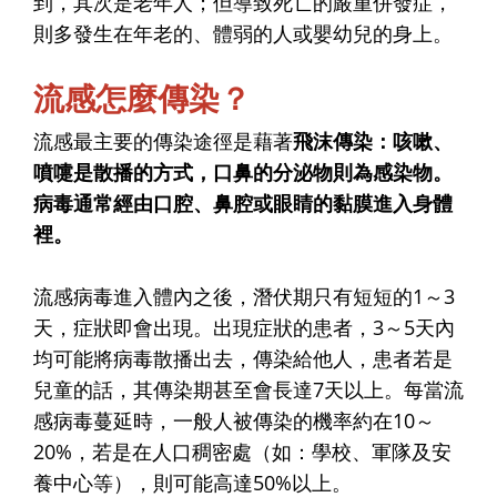
到，其次是老年人；但導致死亡的嚴重併發症，
則多發生在年老的、體弱的人或嬰幼兒的身上。
流感怎麼傳染？
流感最主要的傳染途徑是藉著
飛沫傳染：咳嗽、
噴嚏是散播的方式，口鼻的分泌物則為感染物。
病毒通常經由口腔、鼻腔或眼睛的黏膜進入身體
裡。
流感病毒進入體內之後，潛伏期只有短短的1～3
天，症狀即會出現。出現症狀的患者，3～5天內
均可能將病毒散播出去，傳染給他人，患者若是
兒童的話，其傳染期甚至會長達7天以上。每當流
感病毒蔓延時，一般人被傳染的機率約在10～
20%，若是在人口稠密處（如：學校、軍隊及安
養中心等），則可能高達50%以上。