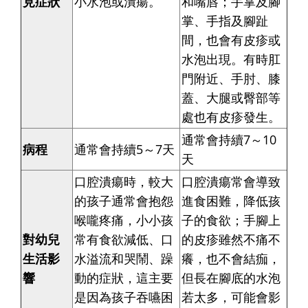
見症狀
小水泡或潰瘍。
和嘴唇；手掌及腳
掌、手指及腳趾
間，也會有皮疹或
水泡出現。有時肛
門附近、手肘、膝
蓋、大腿或臀部等
處也有皮疹發生。
通常會持續7～10
病程
通常會持續5～7天
天
口腔潰瘍時，較大
口腔潰瘍常會導致
的孩子通常會抱怨
進食困難，降低孩
喉嚨疼痛，小小孩
子的食欲；手腳上
對幼兒
常有食欲減低、口
的皮疹雖然不痛不
生活影
水溢流和哭鬧、躁
癢，也不會結痂，
響
動的症狀，這主要
但長在腳底的水泡
是因為孩子吞嚥困
若太多，可能會影