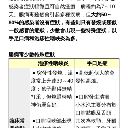
感染者症狀輕微且可自然痊癒，病程約為7～10
天。腸病毒雖然會引起多種疾病，但
大約50～
80%的感染者沒有症狀，有些則只有發燒或類似
一般感冒的症狀，少數會出現一些特殊症狀，以
手足口病和泡疹性咽峽炎為多。
腸病毒少數特殊症狀
泡疹性咽峽炎
手口足症
● 突發性發燒，溫
●高低起伏大的突
度常上升達39～40
發性高燒。
度；孩子顯得無精
打采，但燒退時精
●口腔發生潰瘍。
神仍屬良好。
小水泡主要分布於
口腔黏膜及舌頭，
臨床常
●口腔咽峽部出現
其次為軟顎、牙齦