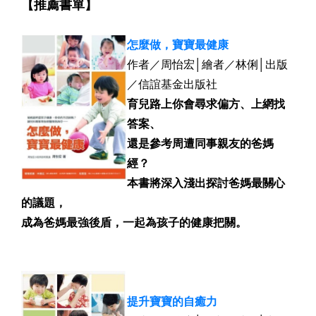
【推薦書單】
怎麼做，寶寶最健康
作者／周怡宏│繪者／林俐│出版
／信誼基金出版社
育兒路上你會尋求偏方、上網找
答案、
還是參考周遭同事親友的爸媽
經？
本書將深入淺出探討爸媽最關心
的議題，
成為爸媽最強後盾，一起為孩子的健康把關。
提升寶寶的自癒力