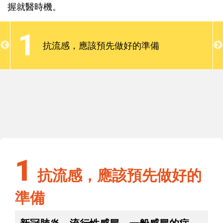
疾病幾乎一年到頭都可能出現，爸媽一定要注意預
握就醫時機。
防；當症狀出現時，遵循居家照護的原則，並避免家
中成員交叉感染；更重要的是，了解重症徵兆，以掌
1
握就醫時機。
抗流感，應該預先做好的準備
1
抗流感，應該預先做好的準備
1
抗流感，應該預先做好的
準備