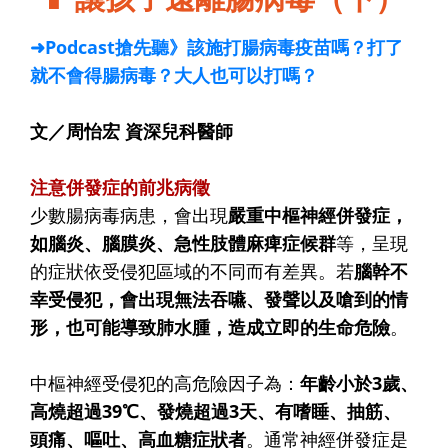
➜Podcast搶先聽》該施打腸病毒疫苗嗎？打了
就不會得腸病毒？大人也可以打嗎？
文／周怡宏 資深兒科醫師
注意併發症的前兆病徵
少數腸病毒病患，會出現
嚴重中樞神經併發症，
如腦炎、腦膜炎、急性肢體麻痺症候群
等，呈現
的症狀依受侵犯區域的不同而有差異。若
腦幹不
幸受侵犯，會出現無法吞嚥、發聲以及嗆到的情
形，也可能導致肺水腫，造成立即的生命危險
。
中樞神經受侵犯的高危險因子為：
年齡小於3歲、
高燒超過39℃、發燒超過3天、有嗜睡、抽筋、
頭痛、嘔吐、高血糖症狀者
。通常神經併發症是