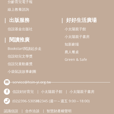
分齡育兒電子報
線上教養諮詢
出版服務
好好生活廣場
信誼基金出版社
小太陽親子館
小太陽親子書房
閱讀推廣
知新劇場
Bookstart閱讀起步走
農人餐桌
信誼幼兒文學獎
Green & Safe
信誼兒童動畫獎
小袋鼠說故事劇團
service@hsin-yi.org.tw
信誼好好育兒
小太陽親子館
小太陽親子書房
(02)2396-5305轉2345 (週一～週五 9:00～18:00)
認識信誼
合作洽談
智慧財產權聲明