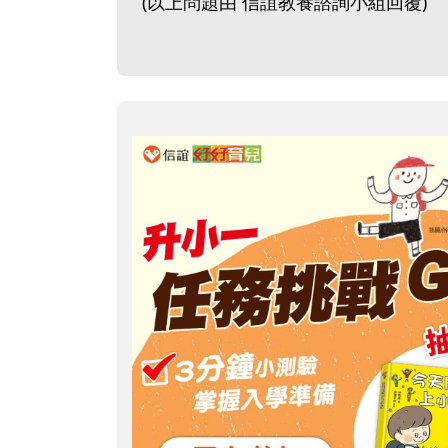
(以上問題由 信誼教養諮詢小組回覆)