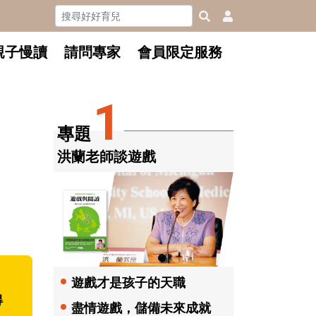
親子慢讀
請問專家
會員限定服務
1
專題
洪蘭老師談遊戲
遊戲才是孩子的天職
得
盡情遊戲，儲備未來成就