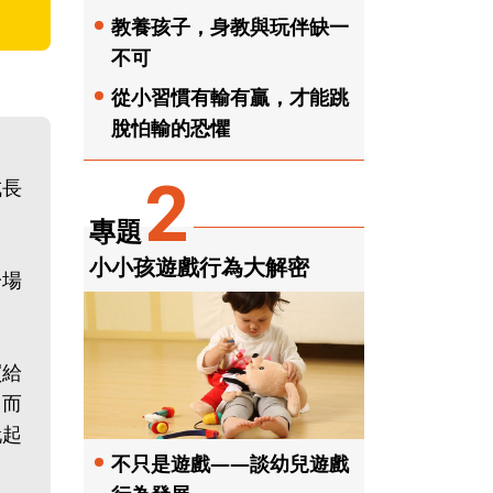
教養孩子，身教與玩伴缺一
不可
從小習慣有輸有贏，才能跳
脫怕輸的恐懼
2
成長
專題
小小孩遊戲行為大解密
一場
買給
；而
玩起
不只是遊戲——談幼兒遊戲