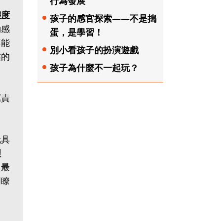
行為發展
態度
孩子的感官探索——不是搗
動感
蛋，是學習！
不能
別小看孩子的扮演遊戲
確的
孩子為什麼不一起玩？
厲責
玩具
理
。最
明瞭