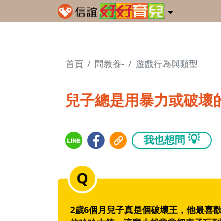
首頁
問教養-
遊戲行為與類型
兒子總是用暴力或破壞
💡
我也想問
2歲6個月兒子真是個破壞王，他最喜