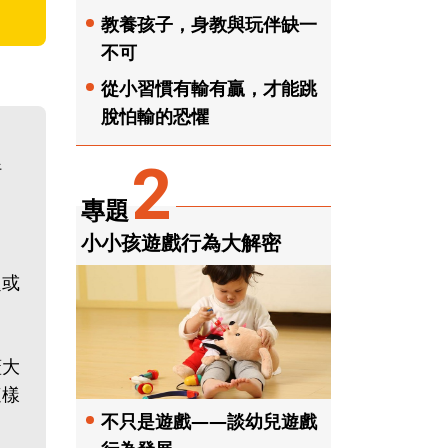
教養孩子，身教與玩伴缺一
不可
從小習慣有輸有贏，才能跳
脫怕輸的恐懼
2
行
專題
小小孩遊戲行為大解密
題或
蓋大
這樣
不只是遊戲——談幼兒遊戲