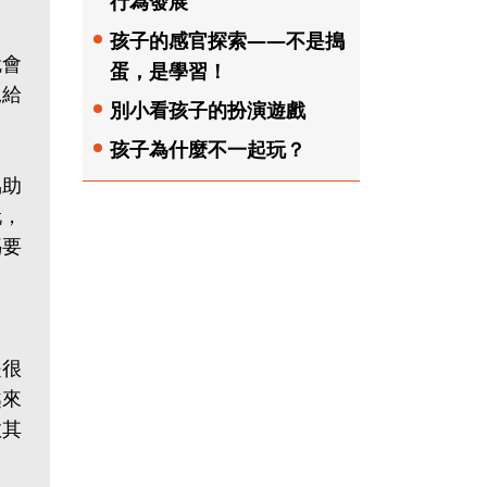
行為發展
孩子的感官探索——不是搗
就會
蛋，是學習！
況給
別小看孩子的扮演遊戲
孩子為什麼不一起玩？
協助
玩，
媽要
是很
越來
教其