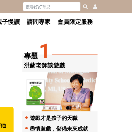
親子慢讀
請問專家
會員限定服務
1
專題
洪蘭老師談遊戲
遊戲才是孩子的天職
請他
盡情遊戲，儲備未來成就