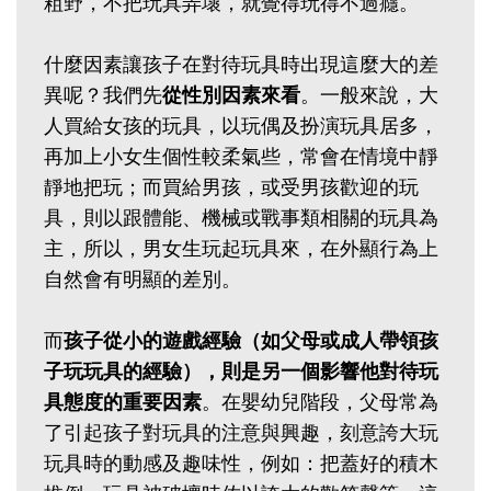
粗野，不把玩具弄壞，就覺得玩得不過癮。
什麼因素讓孩子在對待玩具時出現這麼大的差
異呢？我們先
從性別因素來看
。一般來說，大
人買給女孩的玩具，以玩偶及扮演玩具居多，
再加上小女生個性較柔氣些，常會在情境中靜
靜地把玩；而買給男孩，或受男孩歡迎的玩
具，則以跟體能、機械或戰事類相關的玩具為
主，所以，男女生玩起玩具來，在外顯行為上
自然會有明顯的差別。
而
孩子從小的遊戲經驗（如父母或成人帶領孩
子玩玩具的經驗），則是另一個影響他對待玩
具態度的重要因素
。在嬰幼兒階段，父母常為
了引起孩子對玩具的注意與興趣，刻意誇大玩
玩具時的動感及趣味性，例如：把蓋好的積木