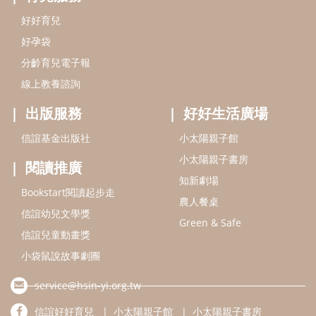
好好育兒
好孕袋
分齡育兒電子報
線上教養諮詢
出版服務
好好生活廣場
信誼基金出版社
小太陽親子館
小太陽親子書房
閱讀推廣
知新劇場
Bookstart閱讀起步走
農人餐桌
信誼幼兒文學獎
Green & Safe
信誼兒童動畫獎
小袋鼠說故事劇團
service@hsin-yi.org.tw
信誼好好育兒
小太陽親子館
小太陽親子書房