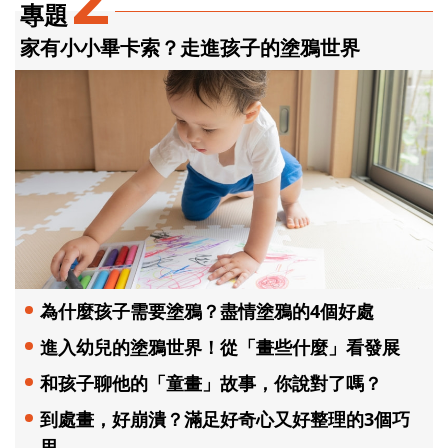
專題
家有小小畢卡索？走進孩子的塗鴉世界
為什麼孩子需要塗鴉？盡情塗鴉的4個好處
進入幼兒的塗鴉世界！從「畫些什麼」看發展
和孩子聊他的「童畫」故事，你說對了嗎？
到處畫，好崩潰？滿足好奇心又好整理的3個巧
思