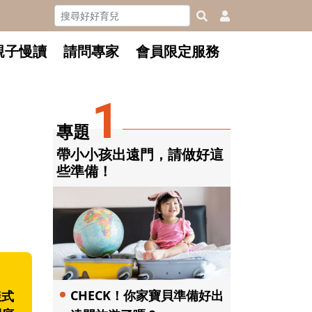
親子慢讀
請問專家
會員限定服務
1
專題
帶小小孩出遠門，請做好這
些準備！
CHECK！你家寶貝準備好出
樣式