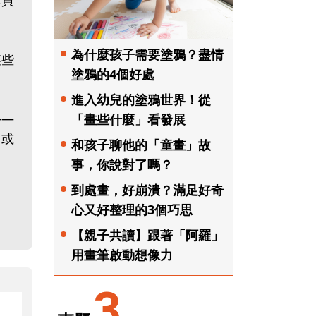
購買
為什麼孩子需要塗鴉？盡情
某些
塗鴉的4個好處
進入幼兒的塗鴉世界！從
——
「畫些什麼」看發展
，或
和孩子聊他的「童畫」故
事，你說對了嗎？
到處畫，好崩潰？滿足好奇
心又好整理的3個巧思
【親子共讀】跟著「阿羅」
用畫筆啟動想像力
3