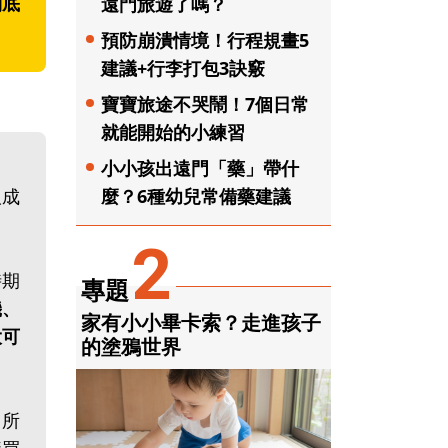
到底
遠門旅遊了嗎？
預防崩潰情境！行程規畫5
建議+行李打包3訣竅
寶寶旅途不哭鬧！7個日常
就能開始的小練習
小小孩出遠門「藥」帶什
麼？6種幼兒常備藥建議
取成
2
時期
專題
機、
家有小小畢卡索？走進孩子
大可
的塗鴉世界
，所