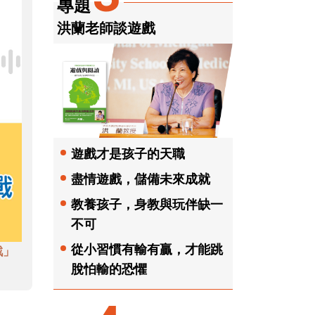
專題
洪蘭老師談遊戲
遊戲才是孩子的天職
盡情遊戲，儲備未來成就
教養孩子，身教與玩伴缺一
不可
從小習慣有輸有贏，才能跳
戲」
脫怕輸的恐懼