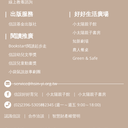
線上教養諮詢
出版服務
好好生活廣場
信誼基金出版社
小太陽親子館
小太陽親子書房
閱讀推廣
知新劇場
Bookstart閱讀起步走
農人餐桌
信誼幼兒文學獎
Green & Safe
信誼兒童動畫獎
小袋鼠說故事劇團
service@hsin-yi.org.tw
信誼好好育兒
小太陽親子館
小太陽親子書房
(02)2396-5305轉2345 (週一～週五 9:00～18:00)
認識信誼
合作洽談
智慧財產權聲明