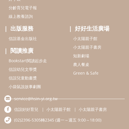
分齡育兒電子報
線上教養諮詢
出版服務
好好生活廣場
信誼基金出版社
小太陽親子館
小太陽親子書房
閱讀推廣
知新劇場
Bookstart閱讀起步走
農人餐桌
信誼幼兒文學獎
Green & Safe
信誼兒童動畫獎
小袋鼠說故事劇團
service@hsin-yi.org.tw
信誼好好育兒
小太陽親子館
小太陽親子書房
(02)2396-5305轉2345 (週一～週五 9:00～18:00)