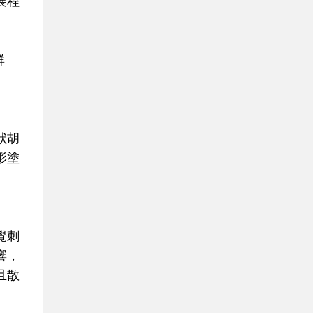
展程
群
狀胡
形塗
覺刺
響，
且散