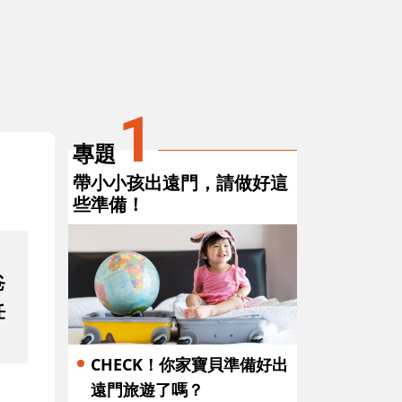
3
4
和孩子聊他的「童畫」故事，你說對
到處畫
了嗎？
理的3
1
專題
帶小小孩出遠門，請做好這
些準備！
爸
任
CHECK！你家寶貝準備好出
遠門旅遊了嗎？