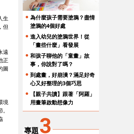
為什麼孩子需要塗鴉？盡情
人生
塗鴉的4個好處
，但
進入幼兒的塗鴉世界！從
「畫些什麼」看發展
永遠
和孩子聊他的「童畫」故
他正
事，你說對了嗎？
的圖
到處畫，好崩潰？滿足好奇
心又好整理的3個巧思
【親子共讀】跟著「阿羅」
環境
用畫筆啟動想像力
節。
3
協
專題