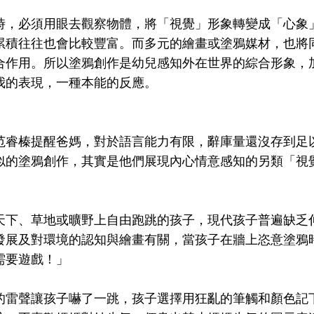
時，必須用眼去觀察物體，將「視覺」形象轉變成「心象
累積往往也會比較豐富。而多元的繪畫或塗鴉媒材，也將
合作用。所以塗鴉創作是幼兒感知外在世界的綜合形象，
我的表現，一種本能的反應。
范睿榛提醒爸媽，對於語言能力有限，辭庫量還沒存到足
似的塗鴉創作，其實是他們展現內心情意感知的另類「視
天下、草地或曠野上自由跑跳的孩子，現代孩子普遍缺乏
發展及對環境的認知與繪畫有關，當孩子在牆上恣意塗鴉
需要遊戲！」
的雷聲讓孩子嚇了一跳，孩子選擇用狂亂的筆觸和顏色記