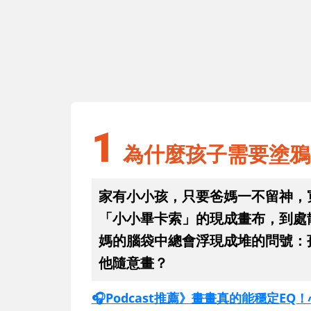
1
羅」用畫筆啟
為什麼孩子需要塗鴉？盡情塗鴉的
個好處
1
為什麼孩子需要塗鴉
家有小小孩，只要爸媽一不留神，
「小小畢卡索」的現成畫布，到處
媽的腦袋中總會浮現成堆的問號：
他隨意畫？
🎧Podcast推薦》畫畫真的能穩定E