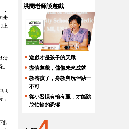
洪蘭老師談遊戲
」，
同步
加上
遊戲才是孩子的天職
以清
覺」
盡情遊戲，儲備未來成就
教養孩子，身教與玩伴缺一
不可
伸展
從小習慣有輸有贏，才能跳
時，
脫怕輸的恐懼
4
下對