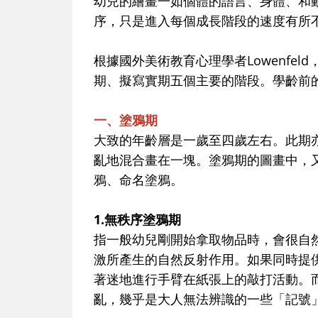
幼兒的繪畫一如個體的語言、身體、和
序，只是進入每個成長階段的速度有所
根據國外美術教育心理學者Lowenfe
期、擬寫實期五個主要的階段。學齡前
一、塗鴉期
大致的年齡層是一歲至四歲左右。此期
亂地混合畫在一塊。塗鴉期的圖畫中，
鴉、命名塗鴉。
1.無秩序塗鴉期
指一般幼兒剛開始拿取物品時，會很自
激所產生的自然反射作用。如果同時提
著迷地進行手臂在紙張上的敲打活動。
亂，幾乎是大人無法辨識的一些「記號