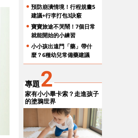
預防崩潰情境！行程規畫5
建議+行李打包3訣竅
寶寶旅途不哭鬧！7個日常
就能開始的小練習
小小孩出遠門「藥」帶什
麼？6種幼兒常備藥建議
2
專題
家有小小畢卡索？走進孩子
的塗鴉世界