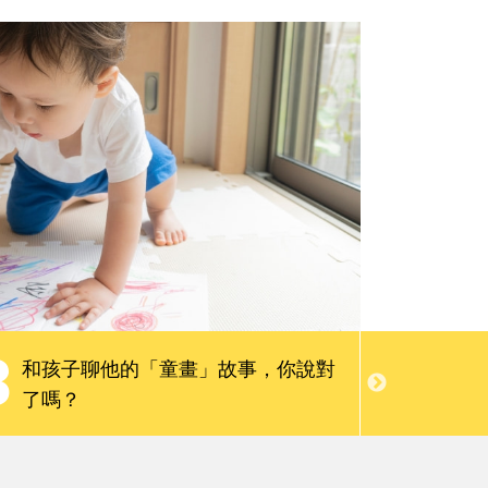
親子慢讀
請問專家
會員限定服務
3
4
和孩子聊他的「童畫」故事，你說對
到處畫
了嗎？
理的3