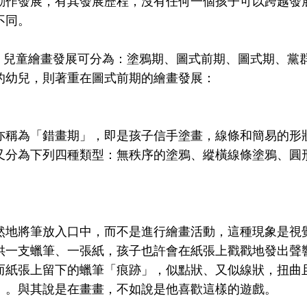
動作發展，有其發展歷程，沒有任何一個孩子可以跨越發
不同。
ld，兒童繪畫發展可分為：塗鴉期、圖式前期、圖式期、黨
的幼兒，則著重在圖式前期的繪畫發展：
亦稱為「錯畫期」，即是孩子信手塗畫，線條和簡易的形
又分為下列四種類型：無秩序的塗鴉、縱橫線條塗鴉、圓
然地將筆放入口中，而不是進行繪畫活動，這種現象是視
供一支蠟筆、一張紙，孩子也許會在紙張上戳戳地發出聲
而紙張上留下的蠟筆「痕跡」，似點狀、又似線狀，扭曲
」。與其說是在畫畫，不如說是他喜歡這樣的遊戲。