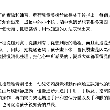
再的實驗和練習。蘇荷兒童美術館館長林千鈴指出，每個
它創造出來。成長中的小小孩，腦中也總是想著很多東西
千個念頭，抓取某樣，用他知道的方法表現出來。
一種從虛到實，從無到有，從想到做的過程。而且創造是
務。」因此，她提醒爸媽，孩子畫不像、會反覆畫是因為
能慢慢消化整理，把他心中所感受的，變成大家都看得見
教授陸雅青則指出，幼兒依賴感覺和動作經驗去認知他的
是由肩膀關節運動，慢慢進步到運用手肘、手腕及手指關
的操作，再由簡而繁地增進手部和整個身體以及手和眼的
，也可促進孩子視知覺的成長。