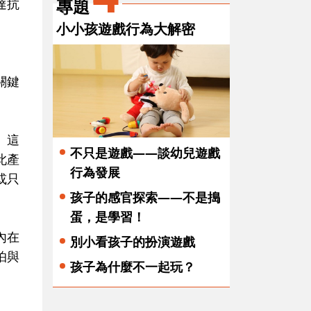
專題
達抗
小小孩遊戲行為大解密
關鍵
」這
不只是遊戲——談幼兒遊戲
此產
行為發展
或只
孩子的感官探索——不是搗
蛋，是學習！
內在
別小看孩子的扮演遊戲
怕與
孩子為什麼不一起玩？