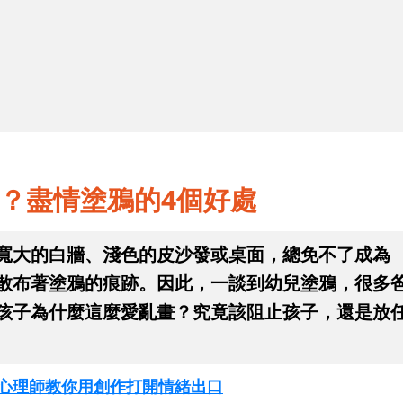
2
4
進入幼兒的塗鴉世界！從「畫些什
麼」看發展
？盡情塗鴉的4個好處
寬大的白牆、淺色的皮沙發或桌面，總免不了成為
散布著塗鴉的痕跡。因此，一談到幼兒塗鴉，很多
孩子為什麼這麼愛亂畫？究竟該阻止孩子，還是放
Q！心理師教你用創作打開情緒出口