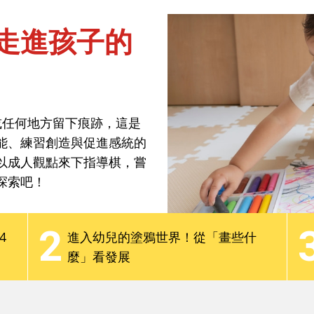
走進孩子的
焦點話題
分齡教養
最新觀點
Podcast
或任何地方留下痕跡，這是
走進孩子的
能、練習創造與促進感統的
以成人觀點來下指導棋，嘗
探索吧！
或任何地方留下痕跡，這是
2
4
進入幼兒的塗鴉世界！從「畫些什
能、練習創造與促進感統的
麼」看發展
以成人觀點來下指導棋，嘗
探索吧！