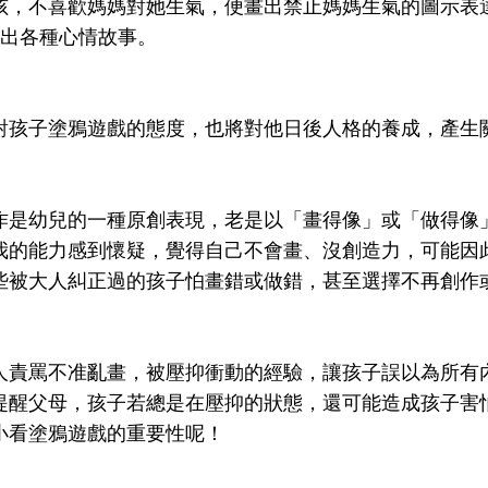
孩，不喜歡媽媽對她生氣，便畫出禁止媽媽生氣的圖示表
說出各種心情故事。
對孩子塗鴉遊戲的態度，也將對他日後人格的養成，產生
作是幼兒的一種原創表現，老是以「畫得像」或「做得像
我的能力感到懷疑，覺得自己不會畫、沒創造力，可能因
些被大人糾正過的孩子怕畫錯或做錯，甚至選擇不再創作
人責罵不准亂畫，被壓抑衝動的經驗，讓孩子誤以為所有
提醒父母，孩子若總是在壓抑的狀態，還可能造成孩子害
小看塗鴉遊戲的重要性呢！