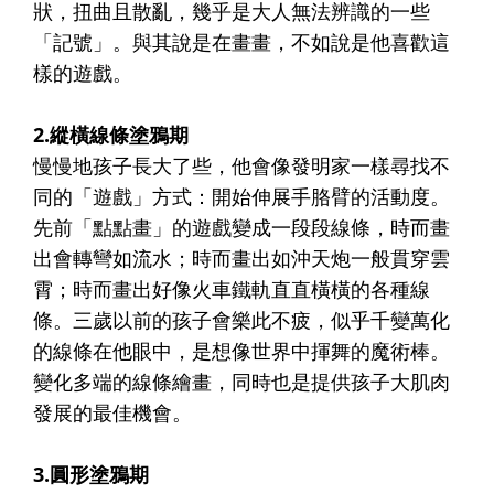
狀，扭曲且散亂，幾乎是大人無法辨識的一些
「記號」。與其說是在畫畫，不如說是他喜歡這
樣的遊戲。
2.縱橫線條塗鴉期
慢慢地孩子長大了些，他會像發明家一樣尋找不
同的「遊戲」方式：開始伸展手胳臂的活動度。
先前「點點畫」的遊戲變成一段段線條，時而畫
出會轉彎如流水；時而畫出如沖天炮一般貫穿雲
霄；時而畫出好像火車鐵軌直直橫橫的各種線
條。三歲以前的孩子會樂此不疲，似乎千變萬化
的線條在他眼中，是想像世界中揮舞的魔術棒。
變化多端的線條繪畫，同時也是提供孩子大肌肉
發展的最佳機會。
3.圓形塗鴉期