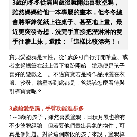
3歲的冬冬從滿周歲後就開始喜歡塗鴉，
雖然媽媽給他一本專屬的畫本，但冬冬總
會將筆鋒從紙上往桌子、甚至地上畫。最
近更突發奇想，洗完手直接把溼淋淋的雙
手往牆上抹，還說：「這樣比較漂亮！」
寶貝愛塗鴉是天性。從1歲多可自行打開筆蓋、或
者拿起蠟筆在紙上留下痕跡開始，塗鴉便是孩子
喜好的遊戲之一。不過寶寶若是將作品揮灑在衣
服、沙發、牆壁等到處都是，爸媽該怎麼看待與
引導寶寶呢？
3歲前愛塗鴉，手臂功能進步多
1～3歲的孩子，雖然喜愛塗鴉，日積月累也擁有
不少塗鴉經驗，但若要他們畫出具象的物件，可
真是個難題。對於這個階段的孩子來說，塗鴉算