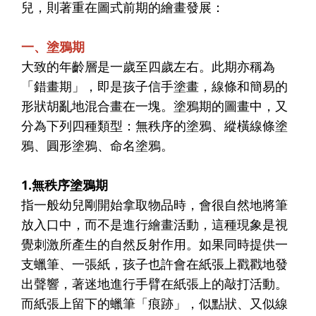
兒，則著重在圖式前期的繪畫發展：
一、塗鴉期
大致的年齡層是一歲至四歲左右。此期亦稱為
「錯畫期」，即是孩子信手塗畫，線條和簡易的
形狀胡亂地混合畫在一塊。塗鴉期的圖畫中，又
分為下列四種類型：無秩序的塗鴉、縱橫線條塗
鴉、圓形塗鴉、命名塗鴉。
1.無秩序塗鴉期
指一般幼兒剛開始拿取物品時，會很自然地將筆
放入口中，而不是進行繪畫活動，這種現象是視
覺刺激所產生的自然反射作用。如果同時提供一
支蠟筆、一張紙，孩子也許會在紙張上戳戳地發
出聲響，著迷地進行手臂在紙張上的敲打活動。
而紙張上留下的蠟筆「痕跡」，似點狀、又似線