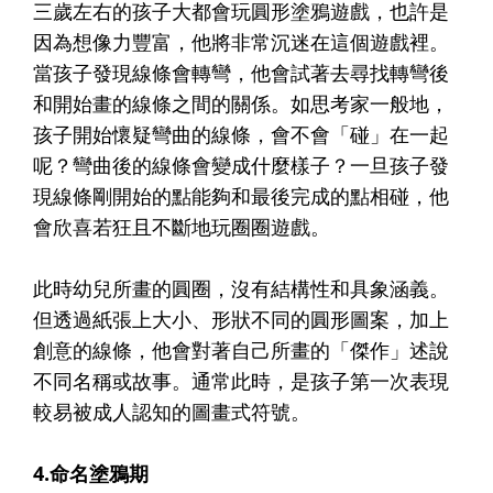
三歲左右的孩子大都會玩圓形塗鴉遊戲，也許是
因為想像力豐富，他將非常沉迷在這個遊戲裡。
當孩子發現線條會轉彎，他會試著去尋找轉彎後
和開始畫的線條之間的關係。如思考家一般地，
孩子開始懷疑彎曲的線條，會不會「碰」在一起
呢？彎曲後的線條會變成什麼樣子？一旦孩子發
現線條剛開始的點能夠和最後完成的點相碰，他
會欣喜若狂且不斷地玩圈圈遊戲。
此時幼兒所畫的圓圈，沒有結構性和具象涵義。
但透過紙張上大小、形狀不同的圓形圖案，加上
創意的線條，他會對著自己所畫的「傑作」述說
不同名稱或故事。通常此時，是孩子第一次表現
較易被成人認知的圖畫式符號。
4.命名塗鴉期