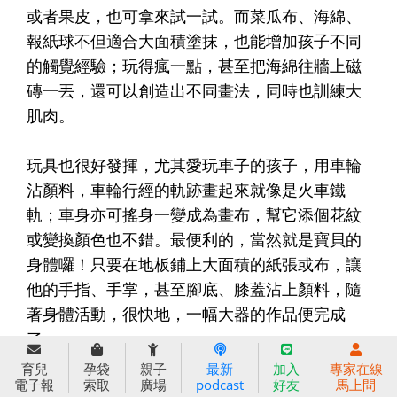
或者果皮，也可拿來試一試。而菜瓜布、海綿、
報紙球不但適合大面積塗抹，也能增加孩子不同
的觸覺經驗；玩得瘋一點，甚至把海綿往牆上磁
磚一丟，還可以創造出不同畫法，同時也訓練大
肌肉。
玩具也很好發揮，尤其愛玩車子的孩子，用車輪
沾顏料，車輪行經的軌跡畫起來就像是火車鐵
軌；車身亦可搖身一變成為畫布，幫它添個花紋
或變換顏色也不錯。最便利的，當然就是寶貝的
身體囉！只要在地板鋪上大面積的紙張或布，讓
他的手指、手掌，甚至腳底、膝蓋沾上顏料，隨
著身體活動，很快地，一幅大器的作品便完成
了。
育兒
孕袋
親子
最新
加入
專家在線
電子報
索取
廣場
podcast
好友
馬上問
多欣賞、多鼓勵，不批評、不干擾