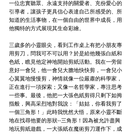
一位忠實聽眾、永遠支持的關愛者、充份愛心的
引導者，讓孩子更具信心表達自己所感受的、所
知道的生活事物，在一個自由的世界中成長，用
他獨特的方式展現其生命彩繪。
三歲多的小靈眼尖，看到工作桌上有把小朋友專
用剪刀，問我可不可以用？於是給他幾張白紙和
色紙，瞧見他定神地開始剪紙活動。我在一旁留
意好一會兒，他一會兒大膽地快快剪，一會兒小
心翼翼地慢慢剪，神情就像一位嚴肅的科學家，
正在進行一項探索；又像一名哲學家，專注思考
一些事。最後，他把一大張色紙剪得只剩下如拇
指般，興高采烈地對我說：「姑姑，你看我剪了
一個三角形！」此時我恍然大悟，原來小靈不斷
地在找尋他要的形狀--三角形！因為被允許盡興
地玩剪紙遊戲，一大張紙在魔術剪刀運作下，成