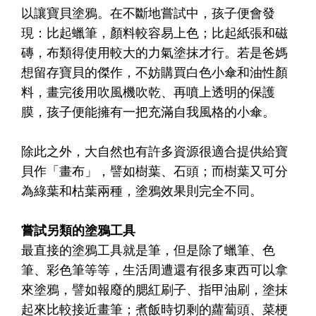
以讓寶貝塗鴉。在不斷地嘗試中，孩子便會發
現：比起蠟筆，顏料較容易上色；比起紙張和磁
磚，布類得使用較大的力氣塗抹才行。若是爸媽
想留存寶貝的傑作，不妨購買白色小傘和油性顏
料，畫完後用吹風機吹乾、再噴上透明的保護
膜，孩子便能擁有一把充滿自我風格的小傘。
除此之外，大自然也有許多資源很適合提供給寶
貝作「畫布」，譬如樹葉、石頭；而樹葉又可分
為綠葉和枯葉兩種，塗鴉效果則完全不同。
嘗試另類的塗鴉工具
最直接的塗鴉工具就是筆，但是除了蠟筆、色
筆、彩色筆等等，生活周遭還有很多東西可以拿
來塗鴉，譬如報廢的腮紅刷子、指甲油刷，塗抹
起來比較接近畫筆；煮飯時切剩的蘿蔔頭、菜梗