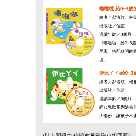
嚕啦啦-給0~3歲
繪者／郝洛玟、林
出版社／信誼
適讀年齡／0個月 - 
《嚕啦啦－給0~
呈現，搭配鮮明的
境。
伊比ㄚㄚ-給0~3
繪者／郝洛玟、楊
出版社／信誼
適讀年齡／0個月 - 
經典兒歌系列隨書並
大部份，讓孩子不
(以上問題由 信誼教養諮詢小組回覆)