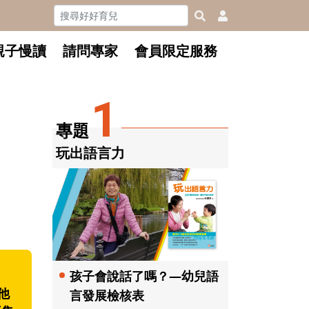
親子慢讀
請問專家
會員限定服務
1
專題
玩出語言力
孩子會說話了嗎？—幼兒語
他
言發展檢核表