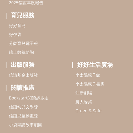
2025信誼年度報告
育兒服務
好好育兒
好孕袋
分齡育兒電子報
線上教養諮詢
出版服務
好好生活廣場
信誼基金出版社
小太陽親子館
小太陽親子書房
閱讀推廣
知新劇場
Bookstart閱讀起步走
農人餐桌
信誼幼兒文學獎
Green & Safe
信誼兒童動畫獎
小袋鼠說故事劇團