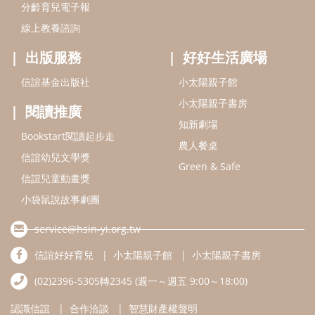
分齡育兒電子報
線上教養諮詢
出版服務
好好生活廣場
信誼基金出版社
小太陽親子館
小太陽親子書房
閱讀推廣
知新劇場
Bookstart閱讀起步走
農人餐桌
信誼幼兒文學獎
Green & Safe
信誼兒童動畫獎
小袋鼠說故事劇團
service@hsin-yi.org.tw
信誼好好育兒
小太陽親子館
小太陽親子書房
(02)2396-5305轉2345 (週一～週五 9:00～18:00)
認識信誼
合作洽談
智慧財產權聲明