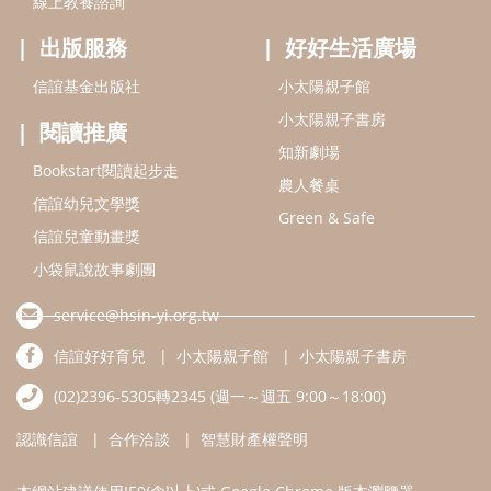
線上教養諮詢
出版服務
好好生活廣場
信誼基金出版社
小太陽親子館
小太陽親子書房
閱讀推廣
知新劇場
Bookstart閱讀起步走
農人餐桌
信誼幼兒文學獎
Green & Safe
信誼兒童動畫獎
小袋鼠說故事劇團
service@hsin-yi.org.tw
信誼好好育兒
小太陽親子館
小太陽親子書房
(02)2396-5305轉2345 (週一～週五 9:00～18:00)
認識信誼
合作洽談
智慧財產權聲明