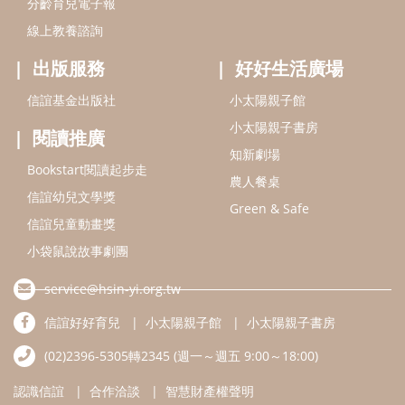
分齡育兒電子報
線上教養諮詢
出版服務
好好生活廣場
信誼基金出版社
小太陽親子館
小太陽親子書房
閱讀推廣
知新劇場
Bookstart閱讀起步走
農人餐桌
信誼幼兒文學獎
Green & Safe
信誼兒童動畫獎
小袋鼠說故事劇團
service@hsin-yi.org.tw
信誼好好育兒
小太陽親子館
小太陽親子書房
(02)2396-5305轉2345 (週一～週五 9:00～18:00)
認識信誼
合作洽談
智慧財產權聲明