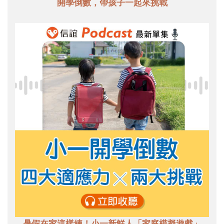
開學倒數，帶孩子一起來挑戰
暑假在家這樣練！小一新鮮人「家庭模擬遊戲」