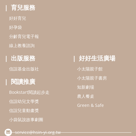
育兒服務
好好育兒
好孕袋
分齡育兒電子報
線上教養諮詢
出版服務
好好生活廣場
信誼基金出版社
小太陽親子館
小太陽親子書房
閱讀推廣
知新劇場
Bookstart閱讀起步走
農人餐桌
信誼幼兒文學獎
Green & Safe
信誼兒童動畫獎
小袋鼠說故事劇團
service@hsin-yi.org.tw