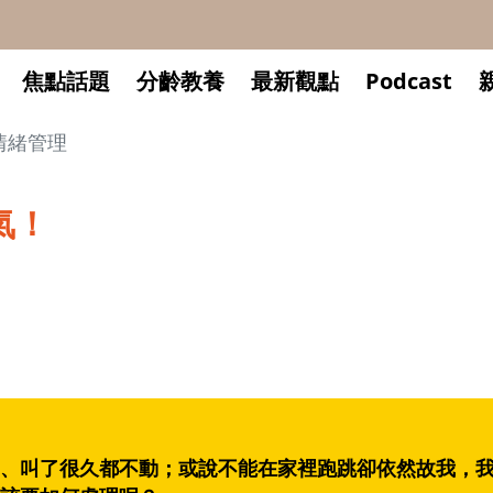
焦點話題
分齡教養
最新觀點
Podcast
情緒管理
氣！
、叫了很久都不動；或說不能在家裡跑跳卻依然故我，