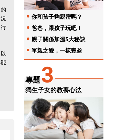
子的
你和孩子夠親密嗎？
情況
面行
爸爸，跟孩子玩吧！
親子關係加溫5大秘訣
單親之愛，一樣豐盈
緒以
就能
3
專題
獨生子女的教養心法