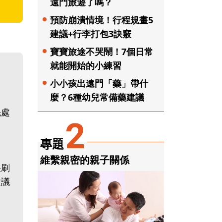
遠門旅遊了嗎？
預防崩潰情境！行程規畫5
建議+行李打包3訣竅
寶寶旅途不哭鬧！7個日常
就能開始的小練習
小小孩出遠門「藥」帶什
麼？6種幼兒常備藥建議
先處
2
專題
維繫親密的親子關係
快刷
建議