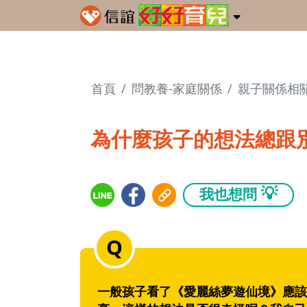
首頁
問教養-家庭關係
親子關係相
為什麼孩子的想法總跟
💡
我也想問
一般孩子看了《愛麗絲夢遊仙境》應該