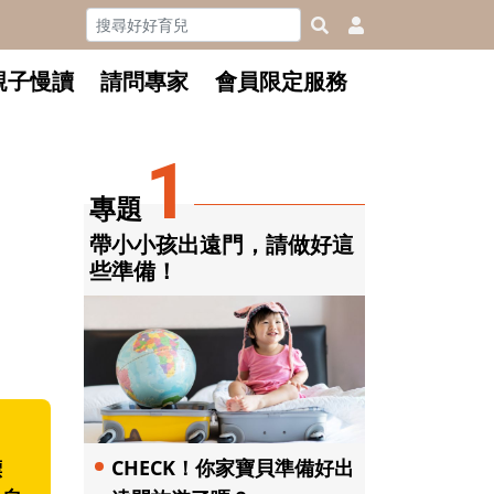
親子慢讀
請問專家
會員限定服務
1
專題
帶小小孩出遠門，請做好這
些準備！
CHECK！你家寶貝準備好出
漂