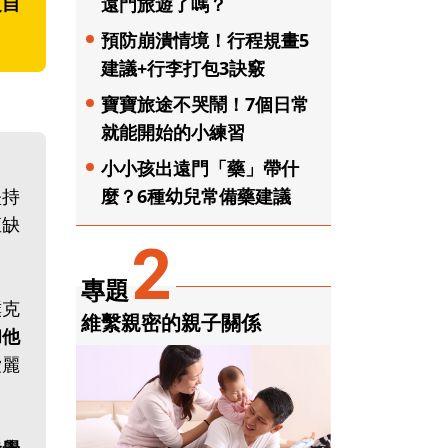
乏自
遠門旅遊了嗎？
預防崩潰情境！行程規畫5
建議+行李打包3訣竅
寶寶旅途不哭鬧！7個日常
就能開始的小練習
小小孩出遠門「藥」帶什
麼？6種幼兒常備藥建議
堅持
直缺
2
？
專題
撲克
維繫親密的親子關係
和他
愛麗