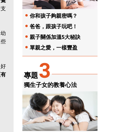
發覺
予支
你和孩子夠親密嗎？
爸爸，跟孩子玩吧！
。幼
親子關係加溫5大秘訣
這些
單親之愛，一樣豐盈
3
是好
專題
更有
獨生子女的教養心法