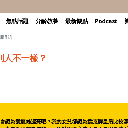
焦點話題
分齡教養
最新觀點
Podcast
關問題
別人不一樣？
會認為愛麗絲漂亮吧？我的女兒卻認為撲克牌皇后比較