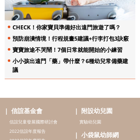
CHECK！你家寶貝準備好出遠門旅遊了嗎？
預防崩潰情境！行程規畫5建議+行李打包3訣竅
寶寶旅途不哭鬧！7個日常就能開始的小練習
小小孩出遠門「藥」帶什麼？6種幼兒常備藥建
議
信誼基金會
附設幼兒園
信誼兒童發展國際研討會
實驗幼兒園
2022信誼年度報告
小袋鼠幼師網