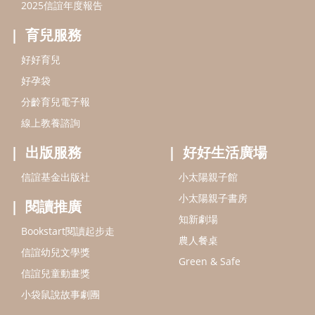
2025信誼年度報告
育兒服務
好好育兒
好孕袋
分齡育兒電子報
線上教養諮詢
出版服務
好好生活廣場
信誼基金出版社
小太陽親子館
小太陽親子書房
閱讀推廣
知新劇場
Bookstart閱讀起步走
農人餐桌
信誼幼兒文學獎
Green & Safe
信誼兒童動畫獎
小袋鼠說故事劇團