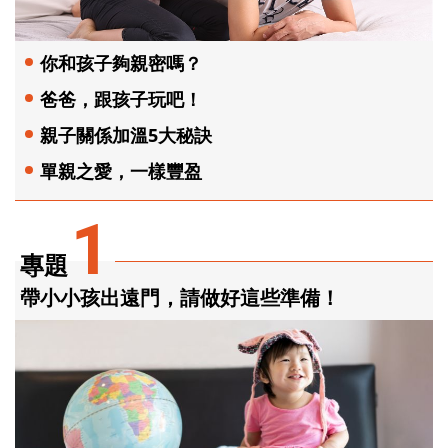
你和孩子夠親密嗎？
爸爸，跟孩子玩吧！
親子關係加溫5大秘訣
單親之愛，一樣豐盈
1
專題
帶小小孩出遠門，請做好這些準備！