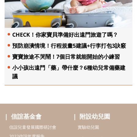
CHECK！你家寶貝準備好出遠門旅遊了嗎？
預防崩潰情境！行程規畫5建議+行李打包3訣竅
寶寶旅途不哭鬧！7個日常就能開始的小練習
小小孩出遠門「藥」帶什麼？6種幼兒常備藥建
議
信誼基金會
附設幼兒園
信誼兒童發展國際研討會
實驗幼兒園
2022信誼年度報告