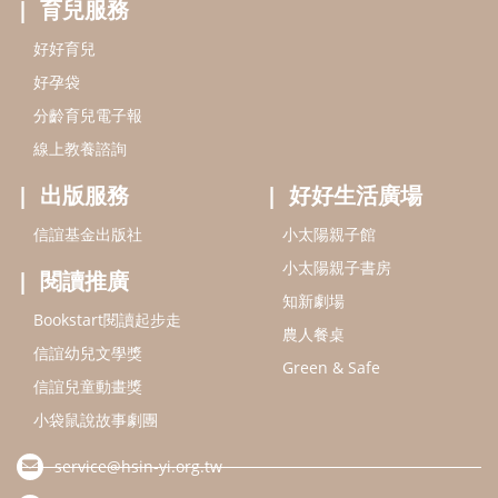
育兒服務
好好育兒
好孕袋
分齡育兒電子報
線上教養諮詢
出版服務
好好生活廣場
信誼基金出版社
小太陽親子館
小太陽親子書房
閱讀推廣
知新劇場
Bookstart閱讀起步走
農人餐桌
信誼幼兒文學獎
Green & Safe
信誼兒童動畫獎
小袋鼠說故事劇團
service@hsin-yi.org.tw