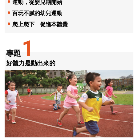
運動，從嬰兒期開始
百玩不膩的幼兒運動
爬上爬下 促進本體覺
1
專題
好體力是動出來的