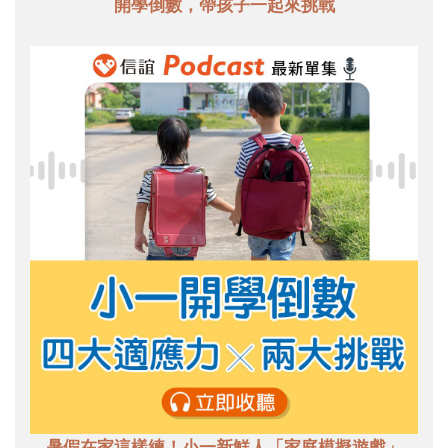
開學倒數，帶孩子一起來挑戰
暑假在家這樣練！小一新鮮人「家庭模擬遊戲」