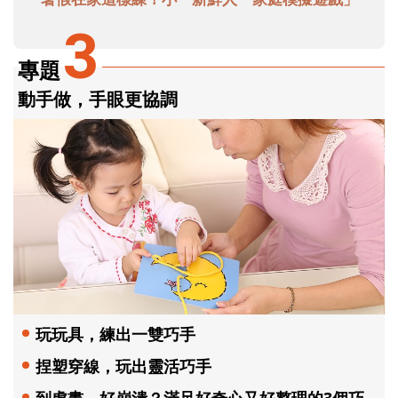
3
專題
動手做，手眼更協調
玩玩具，練出一雙巧手
捏塑穿線，玩出靈活巧手
到處畫，好崩潰？滿足好奇心又好整理的3個巧