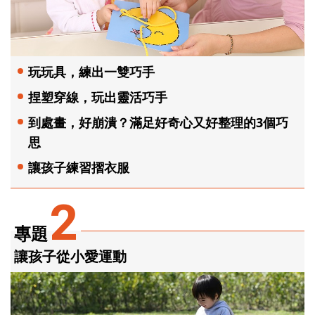
玩玩具，練出一雙巧手
捏塑穿線，玩出靈活巧手
到處畫，好崩潰？滿足好奇心又好整理的3個巧
思
讓孩子練習摺衣服
2
專題
讓孩子從小愛運動