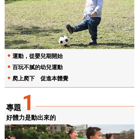
運動，從嬰兒期開始
百玩不膩的幼兒運動
爬上爬下 促進本體覺
1
專題
好體力是動出來的