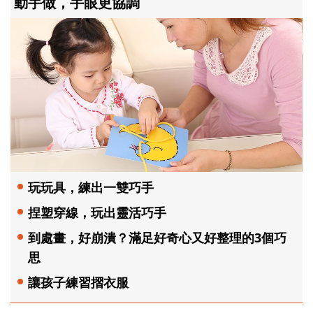
動手做，手眼更協調
玩玩具，練出一雙巧手
捏塑穿線，玩出靈活巧手
到處畫，好崩潰？滿足好奇心又好整理的3個巧
思
讓孩子練習摺衣服