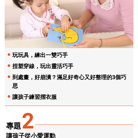
玩玩具，練出一雙巧手
捏塑穿線，玩出靈活巧手
到處畫，好崩潰？滿足好奇心又好整理的3個巧
思
讓孩子練習摺衣服
2
專題
讓孩子從小愛運動