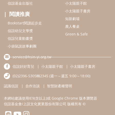
信誼基金出版社
小太陽親子館
小太陽親子書房
閱讀推廣
知新劇場
Bookstart閱讀起步走
農人餐桌
信誼幼兒文學獎
Green & Safe
信誼兒童動畫獎
小袋鼠說故事劇團
service@hsin-yi.org.tw
信誼好好育兒
小太陽親子館
小太陽親子書房
(02)2396-5305轉2345 (週一～週五 9:00～18:00)
認識信誼
合作洽談
智慧財產權聲明
本網站建議使用IE9(含以上)或 Google Chrome 版本瀏覽器
信誼基金會/上誼文化實業股份有限公司 版權所有 ©