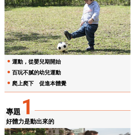
運動，從嬰兒期開始
百玩不膩的幼兒運動
爬上爬下 促進本體覺
1
專題
好體力是動出來的