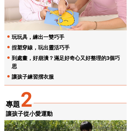
玩玩具，練出一雙巧手
捏塑穿線，玩出靈活巧手
到處畫，好崩潰？滿足好奇心又好整理的3個巧
思
讓孩子練習摺衣服
2
專題
讓孩子從小愛運動