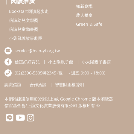
閱讀推廣
知新劇場
Bookstart閱讀起步走
農人餐桌
信誼幼兒文學獎
Green & Safe
信誼兒童動畫獎
小袋鼠說故事劇團
service@hsin-yi.org.tw
信誼好好育兒
小太陽親子館
小太陽親子書房
(02)2396-5305轉2345 (週一～週五 9:00～18:00)
認識信誼
合作洽談
智慧財產權聲明
本網站建議使用IE9(含以上)或 Google Chrome 版本瀏覽器
信誼基金會/上誼文化實業股份有限公司 版權所有 ©