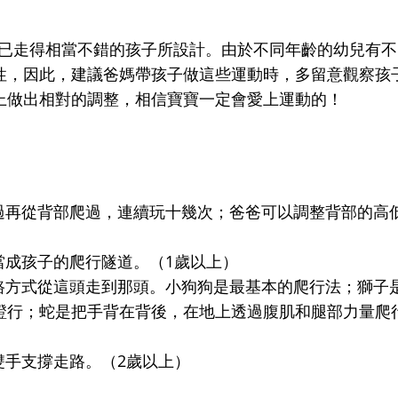
路已走得相當不錯的孩子所設計。由於不同年齡的幼兒有不
性，因此，建議爸媽帶孩子做這些運動時，多留意觀察孩
上做出相對的調整，相信寶寶一定會愛上運動的！
過再從背部爬過，連續玩十幾次；爸爸可以調整背部的高
當成孩子的爬行隧道。（1歲以上）
路方式從這頭走到那頭。小狗狗是最基本的爬行法；獅子
蹬行；蛇是把手背在背後，在地上透過腹肌和腿部力量爬
雙手支撐走路。（2歲以上）