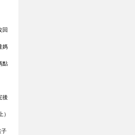
。
改回
達媽
媽點
完後
上）
孩子