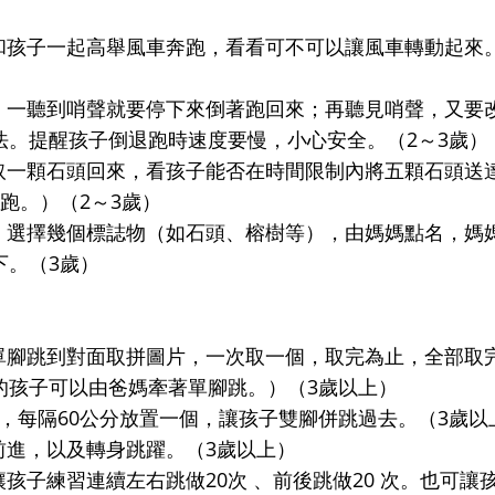
和孩子一起高舉風車奔跑，看看可不可以讓風車轉動起來
，一聽到哨聲就要停下來倒著跑回來；再聽見哨聲，又要
法。提醒孩子倒退跑時速度要慢，小心安全。（2～3歲）
取一顆石頭回來，看孩子能否在時間限制內將五顆石頭送
跑。）（2～3歲）
，選擇幾個標誌物（如石頭、榕樹等），由媽媽點名，媽
下。（3歲）
單腳跳到對面取拼圖片，一次取一個，取完為止，全部取
的孩子可以由爸媽牽著單腳跳。）（3歲以上）
，每隔60公分放置一個，讓孩子雙腳併跳過去。（3歲以
前進，以及轉身跳躍。（3歲以上）
孩子練習連續左右跳做20次 、前後跳做20 次。也可讓