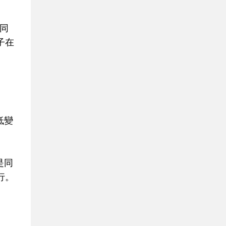
同
子在
低變
是同
行。