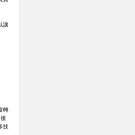
以讓
旋轉
之後
多技