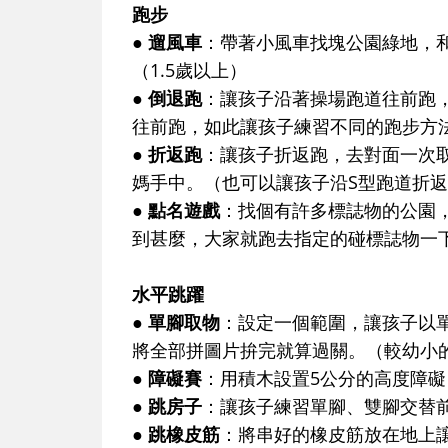
跑步
● 遛風車
：帶著小風車找塊公園綠地，
（1.5歲以上）
● 倒退跑
：讓孩子沿著操場跑道往前跑
往前跑，如此讓孩子練習不同的跑步方
● 折返跑
：讓孩子折返跑，去對面一次
媽手中。（也可以讓孩子沿S型跑道折返
● 點名遊戲
：找個有許多標誌物的公園
到甚麼，大家就跑去指定的碰標誌物一
水平跳躍
● 單腳取物
：設定一個範圍，讓孩子以
將全部拼圖片拚完就算過關。（較幼小
● 障礙賽
：用積木設置5公分的高度障礙
● 跳房子
：讓孩子練習單腳、雙腳交替
● 跳橡皮筋
：將串好的橡皮筋放在地上讓