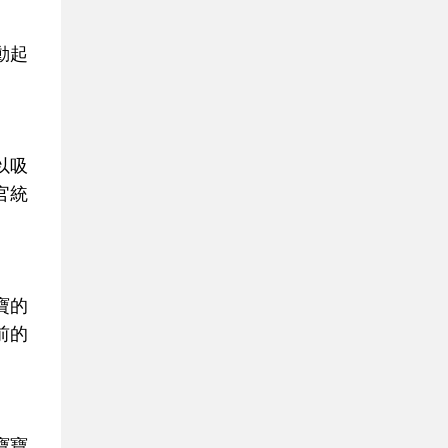
動起
以吸
官統
寶的
前的
寶寶