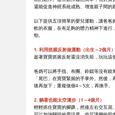
還能促進神經系統成熟、增進親子間的
以下提供五項簡單的嬰兒運動，讓爸爸
軟的衣服，在有足夠的體力精神下進行
勁。
1. 利用抓握反射做運動（出生～2個月
趁著寶寶
抓握反射
還沒消失前，玩玩這
爸媽可以將手指、布團、鈴鐺等沒有銳
「尾巴」在寶寶緊握的手掌外。然後，
後再放下；重複做個4～5次，再換手。
2. 躺著也能太空漫步（1～4個月）
輕輕抓住寶寶的腳踝，然後左右交互屈
可以加強關節的靈活度，也可讓腳的肌