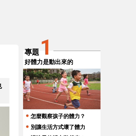
3
爬上爬下 促進本體覺
1
專題
好體力是動出來的
也
怎麼觀察孩子的體力？
別讓生活方式壞了體力