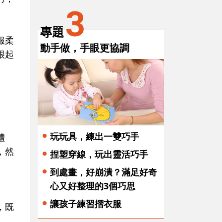
3
專題
服柔
動手做，手眼更協調
很起
玩玩具，練出一雙巧手
體
，然
捏塑穿線，玩出靈活巧手
到處畫，好崩潰？滿足好奇
心又好整理的3個巧思
讓孩子練習摺衣服
，既