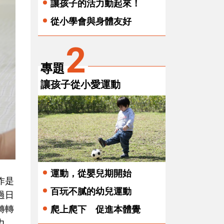
讓孩子的活力動起來！
從小學會與身體友好
2
專題
讓孩子從小愛運動
運動，從嬰兒期開始
作是
百玩不膩的幼兒運動
過日
轉轉
爬上爬下 促進本體覺
力，