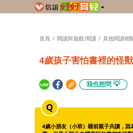
首頁
閱讀與遊戲-閱讀
其他閱讀相
4歲孩子害怕書裡的怪
💡
我也想問
4歲小朋友（小班）睡前親子共讀，因