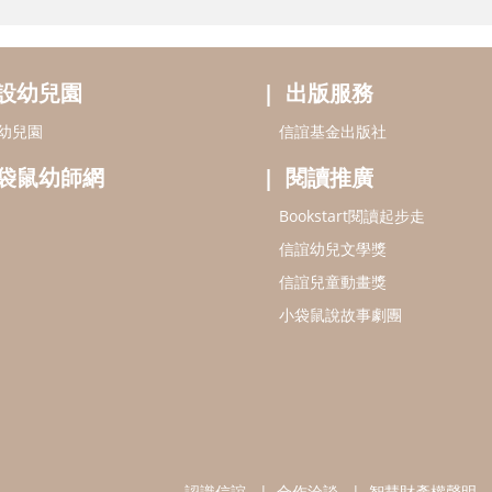
設幼兒園
出版服務
幼兒園
信誼基金出版社
袋鼠幼師網
閱讀推廣
Bookstart閱讀起步走
信誼幼兒文學獎
信誼兒童動畫獎
小袋鼠說故事劇團
認識信誼
合作洽談
智慧財產權聲明