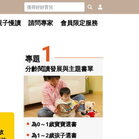
親子慢讀
請問專家
會員限定服務
1
專題
分齡閱讀發展與主題書單
為0～1歲寶寶選書
故
為1～2歲孩子選書