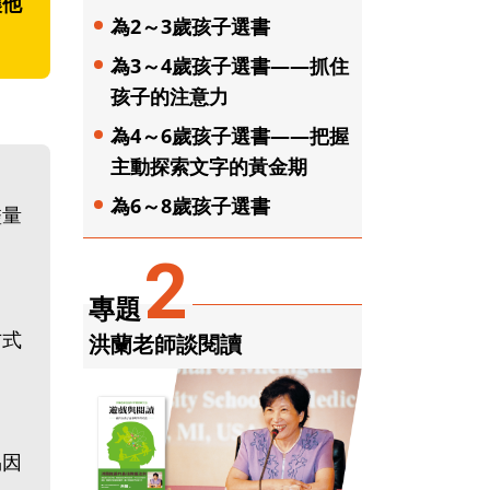
讓他
為2～3歲孩子選書
為3～4歲孩子選書——抓住
孩子的注意力
為4～6歲孩子選書——把握
主動探索文字的黃金期
為6～8歲孩子選書
盡量
：
2
專題
方式
洪蘭老師談閱讀
易因