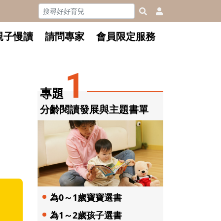
親子慢讀
請問專家
會員限定服務
1
專題
分齡閱讀發展與主題書單
為0～1歲寶寶選書
為1～2歲孩子選書