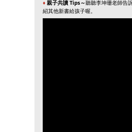
♦
親子共讀 Tips～
聽聽李坤珊老師告
紹其他新書給孩子喔。