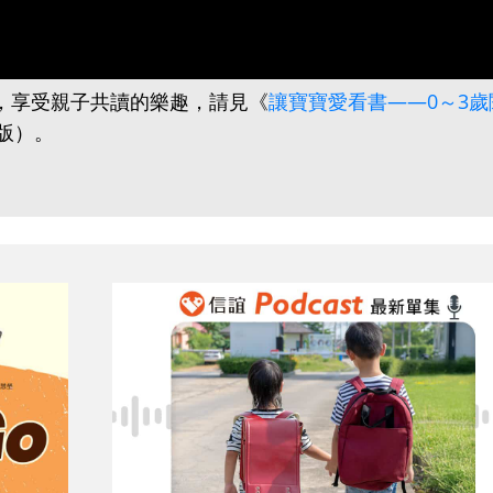
竅，享受親子共讀的樂趣，請見《
讓寶寶愛看書——0～3歲
版）。