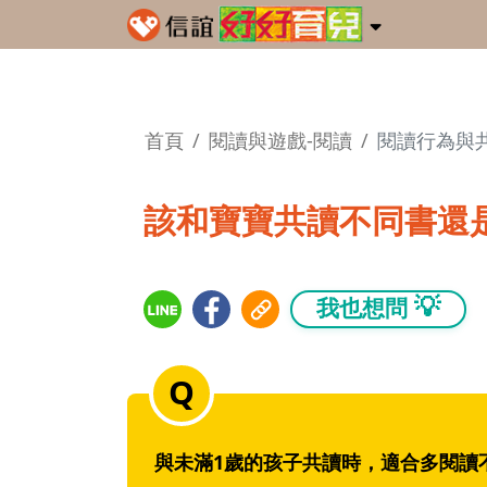
首頁
閱讀與遊戲-閱讀
閱讀行為與
該和寶寶共讀不同書還
💡
我也想問
與未滿1歲的孩子共讀時，適合多閱讀