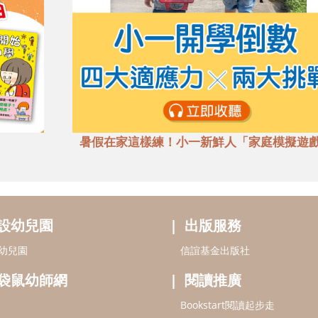
暑假在家這樣練！小一新鮮人「家庭模擬遊
設幼兒園
出版服務
幼兒園
信誼基金出版社
袋鼠幼師網
閱讀推廣
Bookstart閱讀起步走