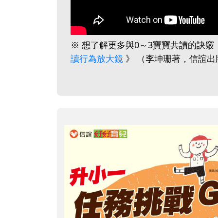
※ 想了解更多與0～3寶寶共讀的訣
讀行為放大鏡
》 （李坤珊著，信誼出