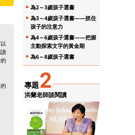
為2～3歲孩子選書
為3～4歲孩子選書——抓住
孩子的注意力
為4～6歲孩子選書——把握
可以
主動探索文字的黃金期
閱讀
為6～8歲孩子選書
子的
2
專題
容的
洪蘭老師談閱讀