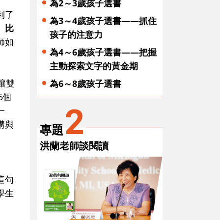
為2～3歲孩子選書
到了
為3～4歲孩子選書——抓住
、比
孩子的注意力
師如
為4～6歲孩子選書——把握
主動探索文字的黃金期
讓雙
為6～8歲孩子選書
5個
2
一
構與
專題
洪蘭老師談閱讀
這句
學生