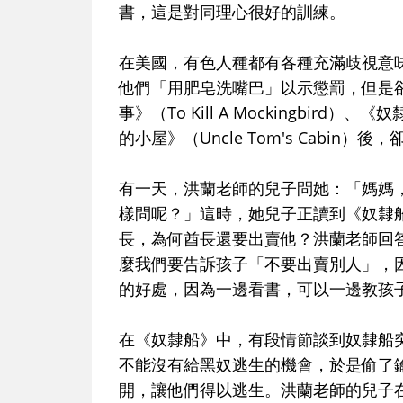
書，這是對同理心很好的訓練。
在美國，有色人種都有各種充滿歧視意
他們「用肥皂洗嘴巴」以示懲罰，但是
事》（To Kill A Mockingbird）、《奴
的小屋》（Uncle Tom's Cabin）
有一天，洪蘭老師的兒子問她：「媽媽，
樣問呢？」這時，她兒子正讀到《奴隸
長，為何酋長還要出賣他？洪蘭老師回
麼我們要告訴孩子「不要出賣別人」，
的好處，因為一邊看書，可以一邊教孩
在《奴隸船》中，有段情節談到奴隸船
不能沒有給黑奴逃生的機會，於是偷了
開，讓他們得以逃生。洪蘭老師的兒子