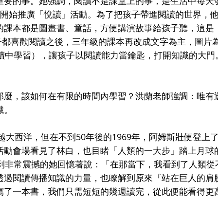
重要的事。她強調，閱讀不是課堂上的事，是生活中每天
就開始推廣「悅讀」活動。為了把孩子帶進閱讀的世界，
的課本都是圖畫書、童話，方便講演故事給孩子聽，這是
）；等孩子都喜歡閱讀之後，三年級的課本再改成文字為主，圖片
n”（從閱讀中學習），讓孩子以閱讀能力當鑰匙，打開知識的大門
那麼，該如何在有限的時間內學習？洪蘭老師強調：唯有
識。
越大西洋，但在不到50年後的1969年，阿姆斯壯便登上
活動會場看見了林白，也目睹「人類的一大步」踏上月球
感到非常震撼的她回憶著說：「在那當下，我看到了人類從
透過閱讀傳播知識的力量，也瞭解到原來『站在巨人的肩
寫了一本書，我們只需短短的幾週讀完，從此便能看得更