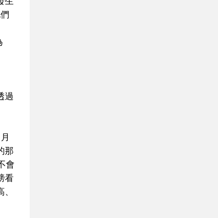
發生
他們
為
。
透過
了月
的那
不會
膀看
高、