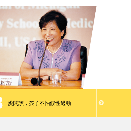
親子慢讀
請問專家
會員限定服務
3
4
學會閱
愛閱讀，孩子不怕假性過動
慣，讓