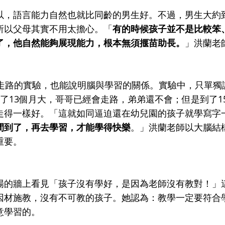
以，語言能力自然也就比同齡的男生好。不過，男生大約
所以父母其實不用太擔心。「
有的時候孩子並不是比較笨
了，他自然能夠展現能力，根本無須揠苗助長。
」洪蘭老
學走路的實驗，也能說明腦與學習的關係。實驗中，只單獨
了13個月大，哥哥已經會走路，弟弟還不會；但是到了1
走得一樣好。「這就如同逼迫還在幼兒園的孩子就學寫字
間到了，再去學習，才能學得快樂
。」洪蘭老師以大腦結
重要。
場的牆上看見「孩子沒有學好，是因為老師沒有教對！」
因材施教，沒有不可教的孩子。她認為：教學一定要符合
意學習的。