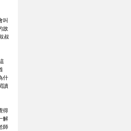
會叫
的故
姆叔叔
這
酋
為什
閱讀
覺得
一解
老師