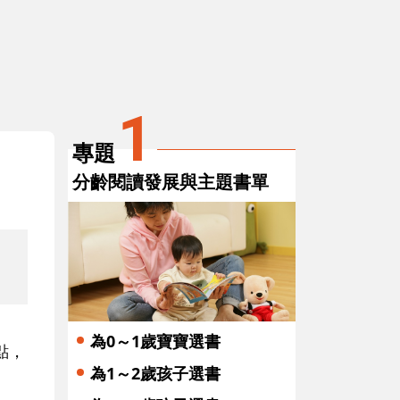
3
4
學會閱
愛閱讀，孩子不怕假性過動
慣，讓
1
專題
分齡閱讀發展與主題書單
為0～1歲寶寶選書
點，
為1～2歲孩子選書