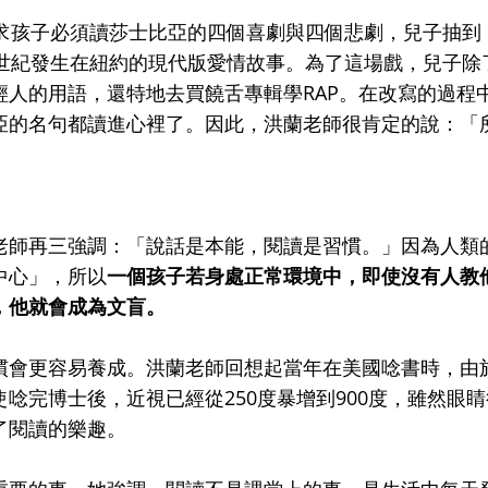
要求孩子必須讀莎士比亞的四個喜劇與四個悲劇，兒子抽到
1世紀發生在紐約的現代版愛情故事。為了這場戲，兒子除
人的用語，還特地去買饒舌專輯學RAP。在改寫的過程
亞的名句都讀進心裡了。因此，洪蘭老師很肯定的說：「
老師再三強調：「說話是本能，閱讀是習慣。」因為人類
中心」，所以
一個孩子若身處正常環境中，即使沒有人教
，他就會成為文盲。
慣會更容易養成。洪蘭老師回想起當年在美國唸書時，由
唸完博士後，近視已經從250度暴增到900度，雖然眼睛
了閱讀的樂趣。