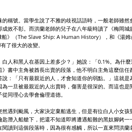
味的稱號。當學生說了不雅的歧視話語時，一般老師雖然
卻成效不彰。而洪蘭老師的兒子在八年級時讀了《梅岡城
隸船》（The Slave Ship: A Human History），和《湯
後，卻有了很大的改變。
白人和黑人在基因上差多少？」她說：「0.1%。為什麼
船》書中主角被酋長出賣的段落，他不明白主角這麼信任
答說：「只有最親近的人，才會知道你的弱點。」這就是
因為一旦被最親近的人出賣時，傷害是很深的。而這也是
子從同理心去學會倫理道德。
突然遇到颱風，大家決定棄船逃生，但是有位白人小女孩
鑰匙潛入船艙下，把還不知道即將遭遇船難的黑奴腳銬一
在閱讀到這個段落時，因為很有感觸，所以一直來問洪蘭