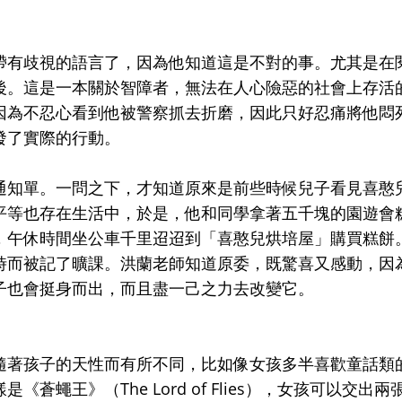
帶有歧視的語言了，因為他知道這是不對的事。尤其是在
en）之後。這是一本關於智障者，無法在人心險惡的社會上存活
因為不忍心看到他被警察抓去折磨，因此只好忍痛將他悶
發了實際的行動。
通知單。一問之下，才知道原來是前些時候兒子看見喜憨
平等也存在生活中，於是，他和同學拿著五千塊的園遊會
，午休時間坐公車千里迢迢到「喜憨兒烘培屋」購買糕餅
時而被記了曠課。洪蘭老師知道原委，既驚喜又感動，因
子也會挺身而出，而且盡一己之力去改變它。
隨著孩子的天性而有所不同，比如像女孩多半喜歡童話類
蠅王》（The Lord of Flies），女孩可以交出兩