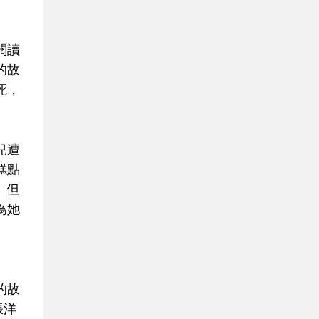
閱讀
的故
死，
兒遭
糕點
。但
為她
的故
張洋