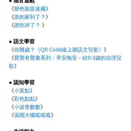
● 感官遊戲
《
變色龍捉迷藏
》
《
誰的家到了？
》
《
誰吃掉了？
》
● 語文學習
《
你幾歲？（QR Code線上聽語文兒歌）
》
《
寶寶有聲書系列：早安晚安－給0-3歲的自理兒
歌
》
● 認知學習
《
小黃點
》
《
彩色點點
》
《
小波會數數
》
《
張開大嘴呱呱呱
》