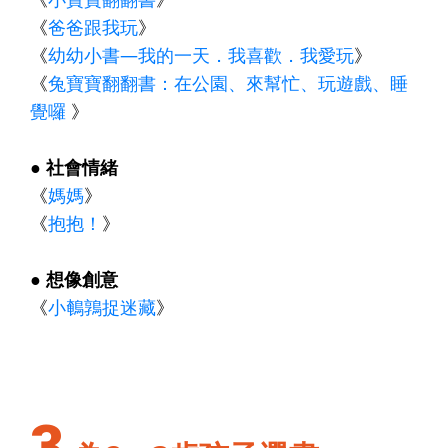
《
爸爸跟我玩
》
《
幼幼小書—我的一天．我喜歡．我愛玩
》
《
兔寶寶翻翻書：在公園、來幫忙、玩遊戲、睡
覺囉
》
● 社會情緒
《
媽媽
》
《
抱抱！
》
● 想像創意
《
小鵪鶉捉迷藏
》
3