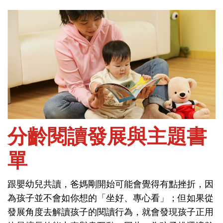
首頁
閱讀與遊戲-閱讀
分齡閱讀發展與主題書
單
分齡閱讀發展與主題書
跟嬰幼兒共讀，爸媽剛開始可能會覺得有點挫折，因
單
為孩子並不會如你想的「坐好、專心看」；但如果從
發展角度去解讀孩子的閱讀行為，就會發現孩子正用
跟嬰幼兒共讀，爸媽剛開始可能會覺得有點挫折，因