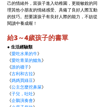
己的情緒外，當孩子進入幼稚園，更能敏銳的同
理其他小朋友的情緒感受、具備了良好人際互動
的技巧。想要讓孩子有良好人際的能力，不妨從
閱讀中養成喔！
給3～4歲孩子的書單
● 生活經驗類
《
愛吃水果的牛
》
《
愛吃青菜的鱷魚
》
《
誰的襪子
》
《
古利和古拉
》
《
媽媽買綠豆
》
《
公主怎麼挖鼻屎
》
《
子兒，吐吐
》
《
企鵝演奏會
》
《
小房子烏比
》