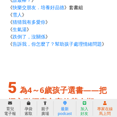
《
快樂交朋友．培養好品德
》套書組
《
雪人
》
《
猜猜我有多愛你
》
《
生氣湯
》
《
跌倒了，沒關係
》
《
告訴我，你怎麼了？幫助孩子處理情緒問題
》
5
為4～6歲孩子選書——把
握主動探索文字的黃金期
育兒
孕袋
親子
最新
加入
專家在線
電子報
索取
廣場
podcast
好友
馬上問
豐富的閱讀環境和安排親子共讀時間，是