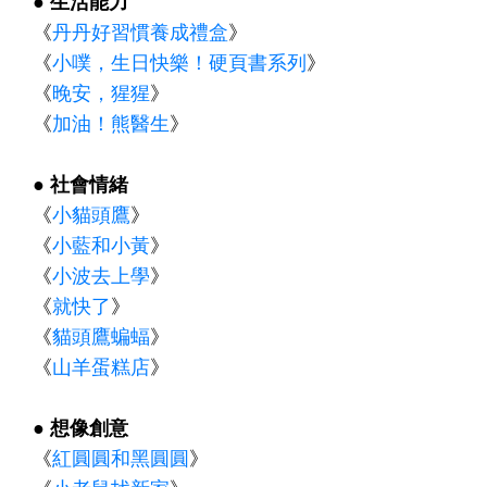
● 生活能力
《
丹丹好習慣養成禮盒
》
《
小噗，生日快樂！硬頁書系列
》
《
晚安，猩猩
》
《
加油！熊醫生
》
● 社會情緒
《
小貓頭鷹
》
《
小藍和小黃
》
《
小波去上學
》
《
就快了
》
《
貓頭鷹蝙蝠
》
《
山羊蛋糕店
》
● 想像創意
《
紅圓圓和黑圓圓
》