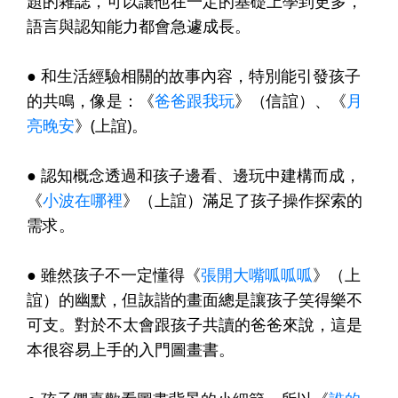
題的雜誌，可以讓他在一定的基礎上學到更多，
語言與認知能力都會急遽成長。
●
和生活經驗相關的故事內容，特別能引發孩子
的共鳴，像是：《
爸爸跟我玩
》（信誼）、《
月
亮晚安
》(上誼)。
●
認知概念透過和孩子邊看、邊玩中建構而成，
《
小波在哪裡
》（上誼）滿足了孩子操作探索的
需求。
●
雖然孩子不一定懂得《
張開大嘴呱呱呱
》（上
誼）的幽默，但詼諧的畫面總是讓孩子笑得樂不
可支。對於不太會跟孩子共讀的爸爸來說，這是
本很容易上手的入門圖畫書。