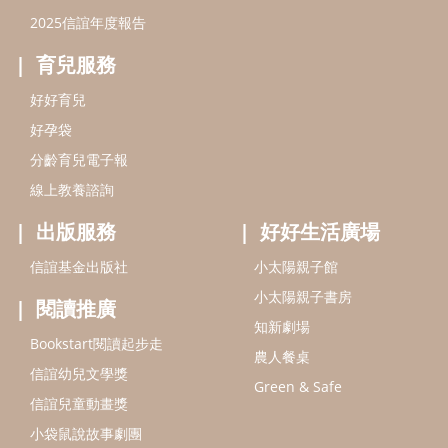
2025信誼年度報告
育兒服務
好好育兒
好孕袋
分齡育兒電子報
線上教養諮詢
出版服務
好好生活廣場
信誼基金出版社
小太陽親子館
小太陽親子書房
閱讀推廣
知新劇場
Bookstart閱讀起步走
農人餐桌
信誼幼兒文學獎
Green & Safe
信誼兒童動畫獎
小袋鼠說故事劇團