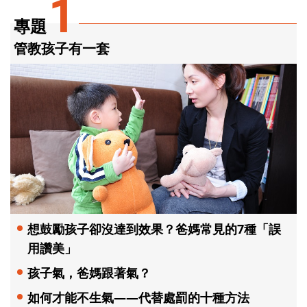
1
專題
管教孩子有一套
想鼓勵孩子卻沒達到效果？爸媽常見的7種「誤
用讚美」
孩子氣，爸媽跟著氣？
如何才能不生氣——代替處罰的十種方法